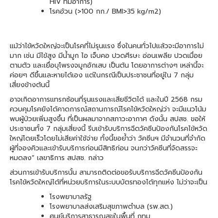
HIV ที่มีอาการ)
โรคอ้วน (>100 กก./ BMI>35 kg/m2)
แม้ว่าไข้หวัดใหญ่จะเป็นโรคที่ไม่รุนแรง ซึ่งในคนทั่วไปแล้วจะมีอาการไม่
มาก เช่น มีไข้สูง มีน้ำมูก ไอ เจ็บคอ ปวดศีรษะ อ่อนเพลีย ปวดเมื่อย
ตามตัว และเยื่อบุโพรงจมูกอักเสบ เป็นต้น โดยอาการต่างๆ เหล่านี้จะ
ค่อยๆ ดีขึ้นและหายได้เอง แต่ในกรณีเป็นประชาชนที่อยู่ใน 7 กลุ่ม
เสี่ยงข้างต้นนี้
อาจเกิดอาการแทรกซ้อนที่รุนแรงและเสียชีวิตได้ และในปี 2568 กรม
ควบคุมโรคยังได้คาดการณ์สถานการณ์โรคไข้หวัดใหญ่ว่า จะมีแนวโน้ม
พบผู้ป่วยเพิ่มสูงขึ้น ที่เป็นผลมาจากสภาวะอากาศ ดังนั้น สปสช. ขอให้
ประชาชนทั้ง 7 กลุ่มเสี่ยงนี้ รีบเข้ารับบริการฉีดวัคซีนป้องกันโรคไข้หวัด
ใหญ่โดยเร็วโดยไม่เสียค่าใช้จ่าย ทั้งนี้ขอย้ำว่า วัคซีนฯ มีจำนวนที่จำกัด
ผู้ที่จองคิวและเข้ารับบริการก่อนมีสิทธิก่อน จนกว่าวัคซีนที่จัดสรรจะ
หมดลง” เลขาธิการ สปสช. กล่าว
ส่วนการเข้ารับบริการนั้น สามารถติดต่อขอรับบริการฉีดวัคซีนป้องกัน
โรคไข้หวัดใหญ่ได้ที่หน่วยบริการในระบบบัตรทองได้ทุกแห่ง ไม่ว่าจะเป็น
โรงพยาบาลรัฐ
โรงพยาบาลส่งเสริมสุขภาพตำบล (รพ.สต.)
ศูนย์บริการสาธารณสุขในพื้นที่ กทม.