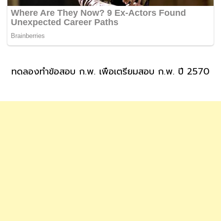
ทดลองทำข้อสอบ ก.พ. เพื่อเตรียมสอบ ก.พ. ปี 2570