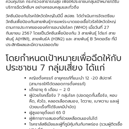
ควบคุมโรค กระทรวงสาธารณสุข เพื่อให้ประชาชนกลุ่มเป้าหมายได้รับ
บริการฉีดวัคซีนฯ อย่างครอบคลุมและทั่วถึง
วัคซีนป้องกันโรคไข้หวัดใหญ่ในปีนี้ สปสช. ได้ดำเนินการจัดเตรียม
วัคซีนเพื่อป้องกันสายพันธุ์การแพร่ระบาดของเชื้อไวรัสไข้หวัดใหญ่
ตามการประกาศขององค์การอนามัยโลก (WHO) เมื่อวันที่ 27
กันยายน 2567 โดยเป็นวัคซีนเพื่อป้องกัน 3 สายพันธุ์ ได้แก่ สาย
พันธุ์ A(H1N1), สายพันธ์A (H3N2) และ สายพันธุ์ B วิคตอเรีย ที่มี
ประสิทธิผลและมีความปลอดภัย
โดยกำหนดเป้าหมายเพื่อฉีดให้กับ
ประชาชน 7 กลุ่มเสี่ยง ได้แก่
หญิงตั้งครรภ์ อายุครรภ์ที่แนะนำ 12 -20 สัปดาห์
(สามารถให้ได้ตลอดการตั้งครรภ์)
เด็กอายุ 6 เดือน – 2 ปี
ผู้ป่วยโรคเรื้อรัง 7 กลุ่มโรค (ปอดอุดกั้นเรื้อรัง, หอบ
หืด, หัวใจ, หลอดเลือดสมอง, ไตวาย, เบาหวาน และผู้
ป่วยมะเร็งที่ได้รับเคมีบำบัด)
ผู้สูงอายุตั้งแต่ 65 ปี
ผู้พิการทางสมองที่ช่วยเหลือตนเองไม่ได้
โรคราลัสซีเมียและผู้ที่ภูมิคุ้มกันกับกพร่อง (รวมผู้ติดเชื้อ