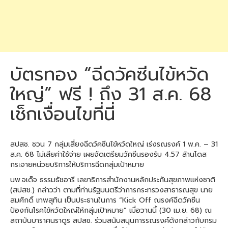
บัตรทอง “ฉีดวัคซีนไข้หวัด
ใหญ่” ฟรี ! ถึง 31 ส.ค. 68
เช็กเงื่อนไขที่นี่
สปสช. ชวน 7 กลุ่มเสี่ยงฉีดวัคซีนไข้หวัดใหญ่ เร่งรณรงค์ 1 พ.ค. – 31
ส.ค. 68 ไม่เสียค่าใช้จ่าย เผยจัดเตรียมวัคซีนรองรับ 4.57 ล้านโดส
กระจายหน่วยบริการให้บริการฉีดกลุ่มเป้าหมาย
นพ.จเด็จ ธรรมธัชอารี เลขาธิการสำนักงานหลักประกันสุขภาพแห่งชาติ
(สปสช.) กล่าวว่า ตามที่ท่านรัฐมนตรีว่าการกระทรวงสาธารณสุข นาย
สมศักดิ์ เทพสุทิน เป็นประธานในการ “Kick Off ณรงค์ฉีดวัคซีน
ป้องกันโรคไข้หวัดใหญ่ให้กลุ่มเป้าหมาย” เมื่อวานนี้ (30 เม.ย. 68) ณ
สถาบันบาราศนราดูร สปสช. ร่วมสนับสนุนการรณรงค์ดังกล่าวกับกรม