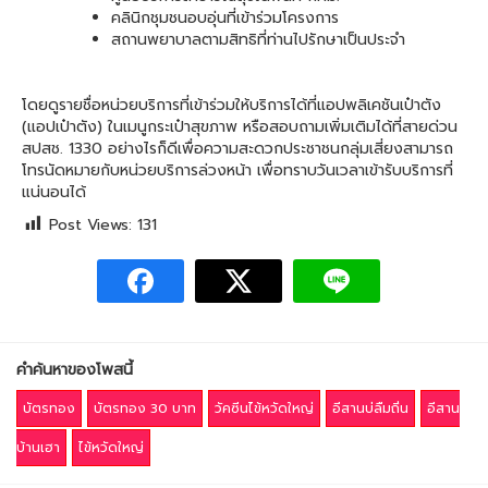
คลินิกชุมชนอบอุ่นที่เข้าร่วมโครงการ
สถานพยาบาลตามสิทธิที่ท่านไปรักษาเป็นประจำ
โดยดูรายชื่อหน่วยบริการที่เข้าร่วมให้บริการได้ที่แอปพลิเคชันเป๋าตัง
(แอปเป๋าตัง) ในเมนูกระเป๋าสุขภาพ หรือสอบถามเพิ่มเติมได้ที่สายด่วน
สปสช. 1330 อย่างไรก็ดีเพื่อความสะดวกประชาชนกลุ่มเสี่ยงสามารถ
โทรนัดหมายกับหน่วยบริการล่วงหน้า เพื่อทราบวันเวลาเข้ารับบริการที่
แน่นอนได้
Post Views:
131
คำค้นหาของโพสนี้
บัตรทอง
บัตรทอง 30 บาท
วัคซีนไข้หวัดใหญ่
อีสานบ่ลืมถิ่น
อีสาน
บ้านเฮา
ไข้หวัดใหญ่