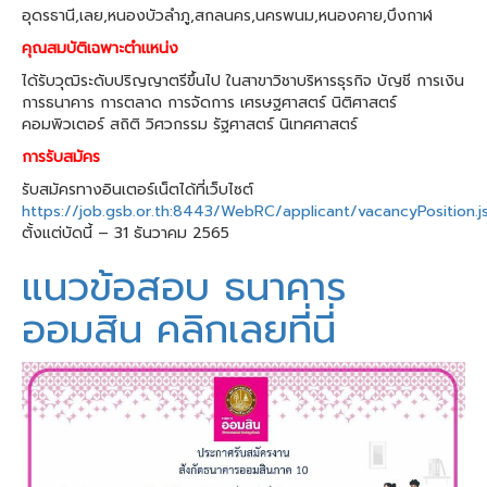
อุดรธานี,เลย,หนองบัวลำภู,สกลนคร,นครพนม,หนองคาย,บึงกาฬ
คุณสมบัติเฉพาะตำแหน่ง
ได้รับวุฒิระดับปริญญาตรีขึ้นไป ในสาขาวิชาบริหารธุรกิจ บัญชี การเงิน
การธนาคาร การตลาด การจัดการ เศรษฐศาสตร์ นิติศาสตร์
คอมพิวเตอร์ สถิติ วิศวกรรม รัฐศาสตร์ นิเทศศาสตร์
การรับสมัคร
รับสมัครทางอินเตอร์เน็ตได้ที่เว็บไซต์
https://job.gsb.or.th:8443/WebRC/applicant/vacancyPosition.j
ตั้งแต่บัดนี้ – 31 ธันวาคม 2565
แนวข้อสอบ ธนาคาร
ออมสิน คลิกเลยที่นี่