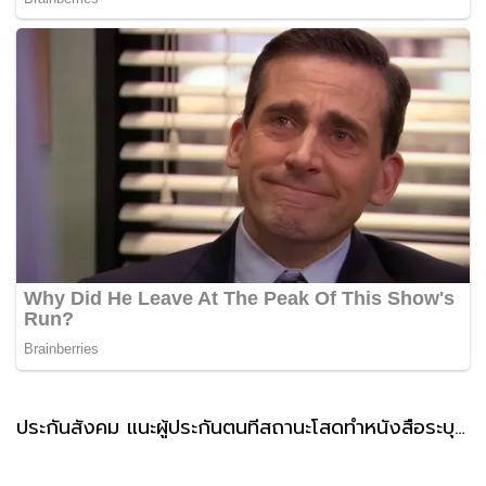
ประกันสังคม แนะผู้ประกันตนที่สถานะโสดทำหนังสือระบุผู้รับเงินสงเคราะห์ กรณีตายล่วงหน้า