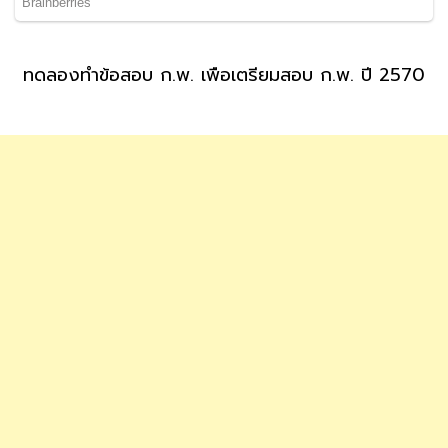
ทดลองทำข้อสอบ ก.พ. เพื่อเตรียมสอบ ก.พ. ปี 2570