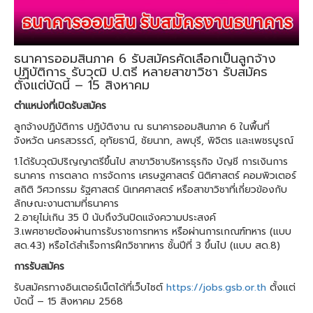
ธนาคารออมสินภาค 6 รับสมัครคัดเลือกเป็นลูกจ้าง
ปฏิบัติการ รับวุฒิ ป.ตรี หลายสาขาวิชา รับสมัคร
ตั้งแต่บัดนี้ – 15 สิงหาคม
ตำแหน่งที่เปิดรับสมัคร
ลูกจ้างปฏิบัติการ ปฏิบัติงาน ณ ธนาคารออมสินภาค 6 ในพื้นที่
จังหวัด นครสวรรด์, อุทัยธานี, ชัยนาท, ลพบุรี, พิจิตร และเพชรบูรณ์
1.ได้รับวุฒิปริญญาตรีขึ้นไป สาขาวิชาบริหารธุรกิจ บัญชี การเงินการ
ธนาคาร การตลาด การจัดการ เศรษฐศาสตร์ นิติศาสตร์ คอมพิวเตอร์
สถิติ วิศวกรรม รัฐศาสตร์ นิเทศศาสตร์ หรือสาขาวิชาที่เกี่ยวข้องกับ
ลักษณะงานตามที่ธนาคาร
2.อายุไม่เกิน 35 ปี นับถึงวันปิดแจ้งความประสงค์
3.เพศชายต้องผ่านการรับราชการทหาร หรือผ่านการเกณฑ์ทหาร (แบบ
สด.43) หรือได้สำเร็จการฝึกวิชาทหาร ชั้นปีที่ 3 ขึ้นไป (แบบ สด.8)
การรับสมัคร
รับสมัครทางอินเตอร์เน็ตได้ที่เว็บไซต์
https://jobs.gsb.or.th
ตั้งแต่
บัดนี้ – 15 สิงหาคม 2568