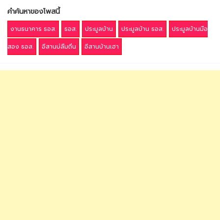
คำค้นหาของโพสนี้
งานธนาคาร ธอส.
ธอส.
ประมูลบ้าน
ประมูลบ้าน ธอส.
ประมูลบ้านมือ
สอง ธอส.
อีสานบ่ลืมถิ่น
อีสานบ้านเฮา