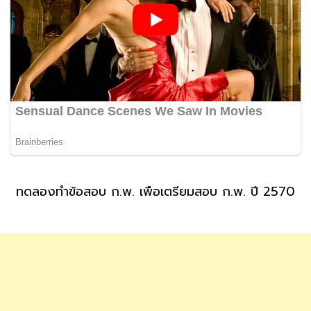
ทดลองทำข้อสอบ ก.พ. เพื่อเตรียมสอบ ก.พ. ปี 2570