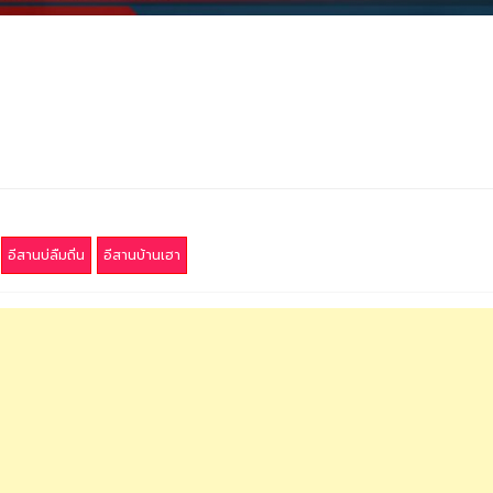
อีสานบ่ลืมถิ่น
อีสานบ้านเฮา