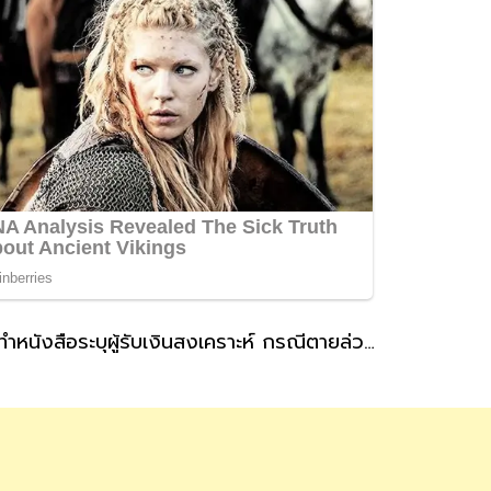
ประกันสังคม แนะผู้ประกันตนที่สถานะโสดทำหนังสือระบุผู้รับเงินสงเคราะห์ กรณีตายล่วงหน้า