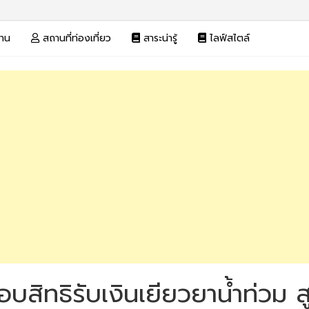
งาน
สถานที่ท่องเที่ยว
สาระน่ารู้
ไลฟ์สไตล์
บสิทธิรับเงินเยียวยาน้ำท่วม ส