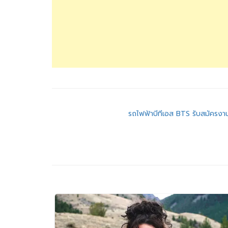
แนะแนว
รถไฟฟ้าบีทีเอส BTS รับสมัครงา
เรื่อง