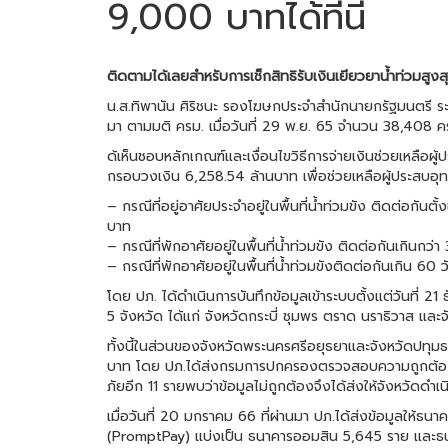
9,000 บาทได้ที่นี่
ติดตามได้เลยสำหรับการเช็กสิทธิรับเงินเยียวยาน้ำท่วมสูง
น.ส.ทิพานัน ศิริชนะ รองโฆษกประจำสำนักนายกรัฐมนตรี ระบุ
มา ตามมติ ครม. เมื่อวันที่ 29 พ.ย. 65 จำนวน 38,408 คร
ด้เห็นชอบหลักเกณฑ์และเงื่อนไขวิธีการจ่ายเงินช่วยเหลือผู
กรอบวงเงิน 6,258.54 ล้านบาท เพื่อช่วยเหลือผู้ประสบอุ
– กรณีที่อยู่อาศัยประจำอยู่ในพื้นที่น้ำท่วมขัง ติดต่อกันตั
บาท
– กรณีที่พักอาศัยอยู่ในพื้นที่น้ำท่วมขัง ติดต่อกันเกินกว่
– กรณีที่พักอาศัยอยู่ในพื้นที่น้ำท่วมขังติดต่อกันเกิน 60
โดย ปภ. ได้ดำเนินการบันทึกข้อมูลเข้าระบบตั้งแต่วันที่
5 จังหวัด ได้แก่ จังหวัดกระบี่ ชุมพร ตราด นราธิวาส และจ
ทั้งนี้ในส่วนของจังหวัดพระนครศรีอยุธยาและจังหวัดปทุมธา
บาท โดย ปภ.ได้ส่งกรมการปกครองตรวจสอบความถูกต้องของ
ภัยอีก 11 รายพบว่าข้อมูลไม่ถูกต้องจึงได้ส่งให้จังหวัดดำ
เมื่อวันที่ 20 มกราคม 66 ที่ผ่านมา ปภ.ได้ส่งข้อมูลให้ธ
(PromptPay) แบ่งเป็น ธนาคารออมสิน 5,645 ราย และธน