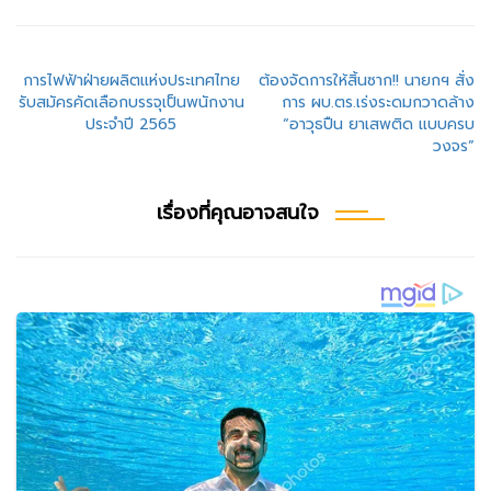
แนะแนว
การไฟฟ้าฝ่ายผลิตแห่งประเทศไทย
ต้องจัดการให้สิ้นซาก!! นายกฯ สั่ง
รับสมัครคัดเลือกบรรจุเป็นพนักงาน
การ ผบ.ตร.เร่งระดมกวาดล้าง
เรื่อง
ประจำปี 2565
“อาวุธปืน ยาเสพติด แบบครบ
วงจร”
เรื่องที่คุณอาจสนใจ