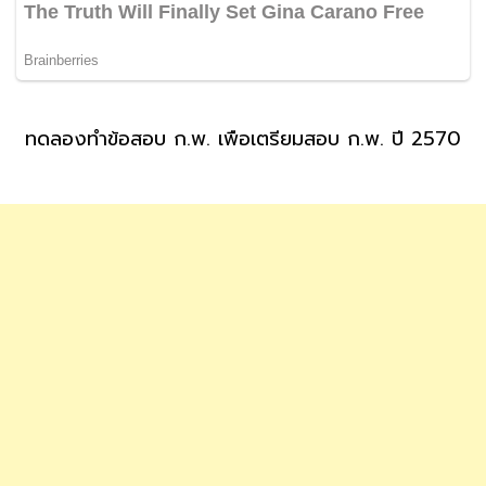
ทดลองทำข้อสอบ ก.พ. เพื่อเตรียมสอบ ก.พ. ปี 2570