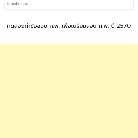
ทดลองทำข้อสอบ ก.พ. เพื่อเตรียมสอบ ก.พ. ปี 2570