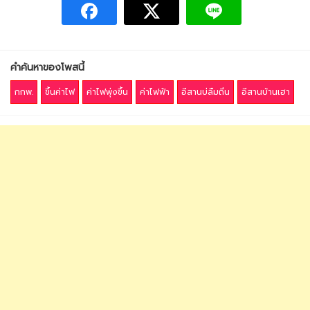
คำค้นหาของโพสนี้
กกพ.
ขึ้นค่าไฟ
ค่าไฟพุ่งขึ้น
ค่าไฟฟ้า
อีสานบ่ลืมถิ่น
อีสานบ้านเฮา