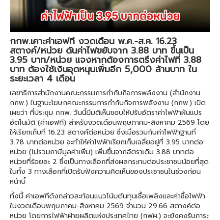
กกพ.เคาะค่าเอฟที งวดเดือน พ.ค.-ส.ค. 16.23
สตางค์/หน่วย ดันค่าไฟขยับจาก 3.88 บาท ขึ้นเป็น
3.95 บาท/หน่วย แจงหากต้องการตรึงค่าไฟที่ 3.88
บาท ต้องใช้เงินอุดหนุนเพิ่มอีก 5,000 ล้านบาท ใน
ระยะเวลา 4 เดือน
เลขาธิการสำนักงานคณะกรรมการกำกับกิจการพลังงาน (สำนักงาน
กกพ.) ในฐานะโฆษกคณะกรรมการกำกับกิจการพลังงาน (กกพ.) เปิด
เผยว่า ที่ประชุม กกพ. วันนี้มีมติเห็นชอบให้ปรับอัตราค่าไฟฟ้าผันแปร
อัตโนมัติ (ค่าเอฟที) สำหรับงวดเดือนพฤษภาคม-สิงหาคม 2569 โดย
ให้เรียกเก็บที่ 16.23 สตางค์ต่อหน่วย ซึ่งเมื่อรวมกับค่าไฟฟ้าฐานที่
3.78 บาทต่อหน่วย จะทำให้ค่าไฟฟ้าเรียกเก็บเฉลี่ยอยู่ที่ 3.95 บาทต่อ
หน่วย (ไม่รวมภาษีมูลค่าเพิ่ม) เพิ่มขึ้นจากอัตราเดิม 3.88 บาทต่อ
หน่วยที่ร้อยละ 2 ซึ่งเป็นทางเลือกที่ส่งผลกระทบต่อประชาชนน้อยที่สุด
ในทั้ง 3 ทางเลือกที่เปิดรับฟังความคิดเห็นของประชาชนในช่วงก่อน
หน้านี้
ทั้งนี้ ค่าเอฟทีดังกล่าวสะท้อนแนวโน้มต้นทุนเชื้อเพลิงและค่าซื้อไฟฟ้า
ในงวดเดือนพฤษภาคม-สิงหาคม 2569 จำนวน 29.66 สตางค์ต่อ
หน่วย โดยการไฟฟ้าฝ่ายผลิตแห่งประเทศไทย (กฟผ.) จะยังคงรับภาระ