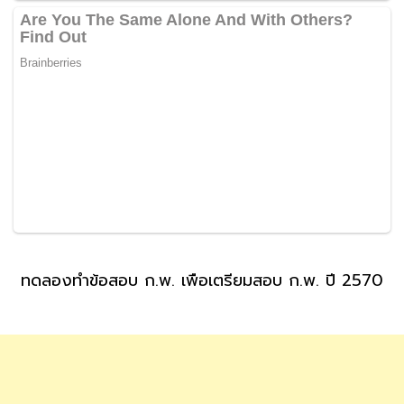
ทดลองทำข้อสอบ ก.พ. เพื่อเตรียมสอบ ก.พ. ปี 2570