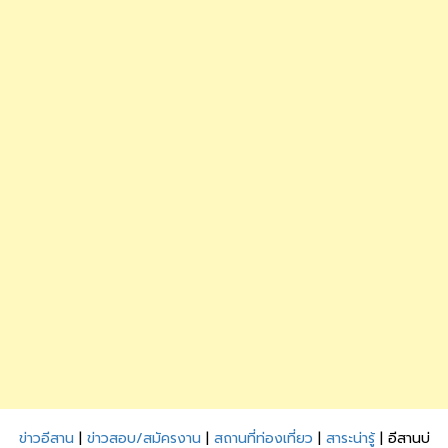
ข่าวอีสาน
|
ข่าวสอบ/สมัครงาน
|
สถานที่ท่องเที่ยว
|
สาระน่ารู้
| อีสานบ่