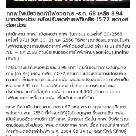
กกพ.ไฟเขียวลดค่าไฟงวดก.ย.-ธ.ค. 68 เหลือ 3.94
บาทต่อหน่วย หลังปรับลดค่าเอฟทีเหลือ 15.72 สตางค์
ต่อหน่วย
(สำนักงาน กกพ.) เปิดเผยว่า กกพ. ในการประชุมครั้งที่ 30/2568
(ครั้งที่ 972) วันที่ 30- 31 ก.ค. 2568 ได้พิจารณาข้อเสนอการปรับค่า
ไฟฟ้าตามสูตรการปรับอัตราค่าไฟฟ้าโดยอัตโนมัติ (ค่า Ft) ประจำเดือน
ก.ย. – ธ.ค.2568 ตามข้อเสนอของการไฟฟ้าฝ่ายผลิตแห่งประเทศไทย
(กฟผ.)
โดยในครั้งแรกเสนอหน่วยละ 3.98 บาท โดยคืนเงินค่าภาระต้นทุนคง
ค้าง (ค่า AF) ให้กับ กฟผ. 7,072 ล้านบาท แต่ระหว่างการเปิดรับฟัง
ความคิดเห็นของประชาชนนั้น กฟผ. เสนอขอปรับลดอัตราค่าไฟฟ้าเป็น
หน่วยละ 3.95 บาท โดยขอให้ กกพ. นำเงินจากการเรียกคืนผล
ประโยชน์ส่วนเกินที่อยู่กับ กฟผ. ประมาณ 4,900 ล้านบาท ลดค่า
ไฟฟ้าและภาระหนี้ของ กฟผ. เพิ่มเติมในรอบนี้ด้วย
กกพ. จึงอาศัยอำนาจตามมาตรา 67 แห่ง พ.ร.บ. การประกอบกิจการ
พลังงาน พ.ศ. 2550 ที่กำหนดให้ผู้รับใบอนุญาต ซึ่งหมายถึง กฟผ.
เป็นผู้เสนออัตราค่าบริการให้ กกพ. พิจารณา ดังนั้น กกพ. จึงพิจารณา
ตามข้อเสนอใหม่ของ กฟผ. ตามประกาศ กกพ. เรื่อง กรอบหลักเกณฑ์
การกำหนดอัตราค่าไฟฟ้า พ.ศ. 2564 ข้อ 34 (2) ลดค่าไฟฟ้าให้กับผู้