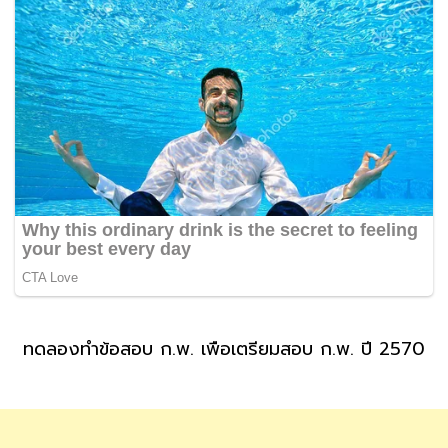
ทดลองทำข้อสอบ ก.พ. เพื่อเตรียมสอบ ก.พ. ปี 2570