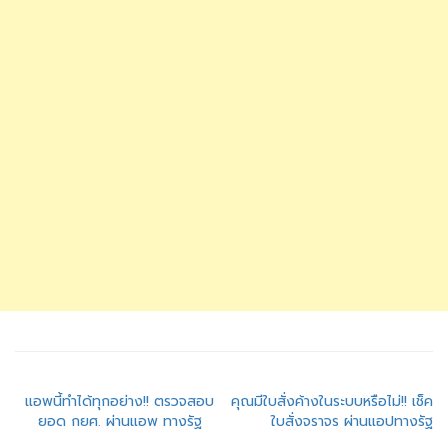
แนะแนว
แอพนี้ทำได้ทุกอย่าง!! ตรวจสอบ
คุณมีใบสั่งค้างในระบบหรือไม่!! เช็ค
ยอด กยศ. ผ่านแอพ ทางรัฐ
ใบสั่งจราจร ผ่านแอปทางรัฐ
เรื่อง