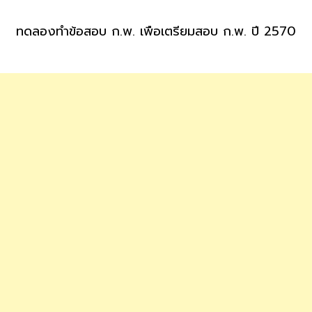
ทดลองทำข้อสอบ ก.พ. เพื่อเตรียมสอบ ก.พ. ปี 2570