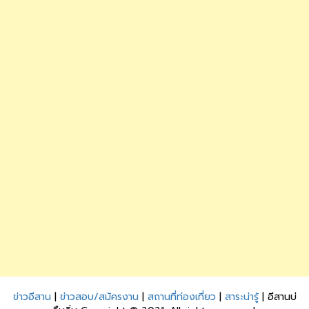
ข่าวอีสาน
|
ข่าวสอบ/สมัครงาน
|
สถานที่ท่องเที่ยว
|
สาระน่ารู้
| อีสานบ่