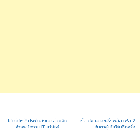
แนะแนว
ได้เท่าไหร่!! ประกันสังคม จ่ายเงิน
เงื่อนไข คนละครึ่งพลัส เฟส 2
จ้างพนักงาน IT เท่าไหร่
จับตาลุ้นรีเทิร์นอีกครั้ง
เรื่อง