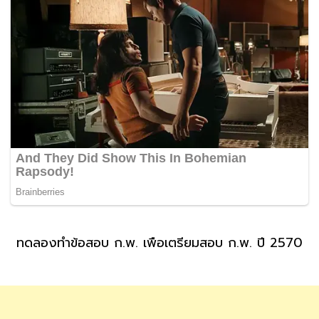
ทดลองทำข้อสอบ ก.พ. เพื่อเตรียมสอบ ก.พ. ปี 2570