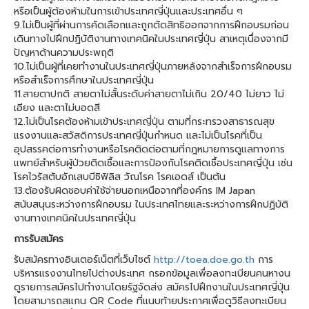
หรือเป็นผู้ต้องห้ามในการเข้าประเทศญี่ปุ่นและประเทศอื่น ๆ
9.ไม่เป็นผู้ที่ผ่านการคัดเลือกและถูกตัดสิทธิออกจากการฝึกอบรมก่อน
เดินทางไปฝึกปฏิบัติงานทางเทคนิคในประเทศญี่ปุ่น สาเหตุเนื่องจากมี
ปัญหาด้านความประพฤติ
10.ไม่เป็นผู้ที่เคยทำงานในประเทศญี่ปุ่นภายหลังจากสำเร็จการฝึกอบรม
หรือสำเร็จการศึกษาในประเทศญี่ปุ่น
11.สายตาปกติ สายตาไม่สั้นระดับค่าสายตาไม่เกิน 20/40 ไม่ยาว ไม่
เอียง และตาไม่บอดสี
12.ไม่เป็นโรคต้องห้ามเข้าประเทศญี่ปุ่น ตามที่กระทรวงสาธารณสุข
แรงงานและสวัสดิการประเทศญี่ปุ่นกำหนด และไม่เป็นโรคที่เป็น
อุปสรรคต่อการทำงานหรือโรคติดต่อตามที่กฎหมายการดูแลทางการ
แพทย์สำหรับผู้ป่วยติดเชื้อและการป้องกันโรคติดเชื้อประเทศญี่ปุ่น เช่น
โรคไวรัสตับอักเสบบีซิฟิลิส วัณโรค โรคเอดส์ เป็นต้น
13.ต้องรับผิดชอบค่าใช้จ่ายนอกเหนือจากที่องค์กร IM Japan
สนับสนุนระหว่างการฝึกอบรม ในประเทศไทยและระหว่างการฝึกปฏิบัติ
งานทางเทคนิคในประเทศญี่ปุ่น
การรับสมัคร
รับสมัครทางอินเตอร์เน็ตที่เว็บไซต์
http://toea.doe.go.th
การ
บริหารแรงงานไทยไปต่างประเทศ กรอกข้อมูลเพื่อลงทะเบียนคนหางน
ดูรายการสมัครไปทำงานโดยรัฐจัดส่ง สมัครไปฝึกงานในประเทศญี่ปุ่น
โดยสามารถสแกน QR Code ที่แนบท้ายประกาศเพื่อดูวิธีลงทะเบียน