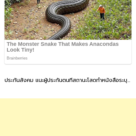
ประกันสังคม แนะผู้ประกันตนที่สถานะโสดทำหนังสือระบุผู้รับเงินสงเคราะห์ กรณีตายล่วงหน้า