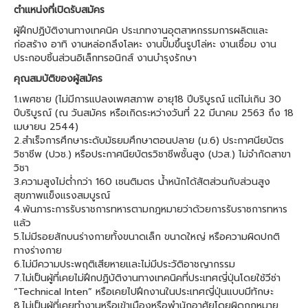
ตำแหน่งที่เปิดรับสมัคร
ผู้ฝึกปฏิบัติงานทางเทคนิค ประเภทงานอุตสาหกรรมการผลิตและ
ก่อสร้าง อาทิ งานหล่อกลึงโลหะ งานปั๊มขึ้นรูปโล่หะ งานเชื่อม งาน
ประกอบชิ้นส่วนอิเล็กทรอนิกส์ งานบำรุงรักษา
คุณสมบัติของผู้สมัคร
1.เพศชาย (ไม่มีการแปลงเพศสภาพ อายุ18 ปีบริบูรณ์ แต่ไม่เกิน 30
ปีบริบูรณ์ (ณ วันสมัคร หรือเกิดระหว่างวันที่ 22 มีนาคม 2563 ถึง 18
เมษายน 2544)
2.สำเร็จการศึกษาระดับมัธยมศึกษาตอนปลาย (ม.6) ประกาศนียบัตร
วิชาชีพ (ปวช.) หรือประกาศนียบัตรวิชาชีพชั้นสูง (ปวส.) ไม่จำกัดสาขา
วิชา
3.ความสูงไม่ต่ำกว่า 160 เซนติมตร น้ำหนักได้สัตส่วนกับส่วนสูง
สุขภาพแข็งแรงสมบูรณ์
4.พ้นภาระการรับราชการทหารตามกฎหมายว่าด้วยการรับราซการทหาร
แล้ว
5.ไม่มีรอยสักบนร่างกายทั้งขนาดเล็ก ขนาดใหญ่ หรือความผิดปกติ
ทางร่างกาย
6.ไม่มีความประพฤติเสียหายและไม่มีประวัติอาชญากรรม
7.ไม่เป็นผู้ที่เคยไม่ฝึกปฏิบัติงานทางเทคนิคที่ประเทศญี่ปุ่นโดยใช้วีซ่า
“Technical Inten” หรือเคยไปฝึกงานในประเทศญี่ปุ่นแบบมีทักษะ
8.ไม่เป็นผู้ที่เคยทำงานหรือเข้าเมืองหรือพำนักอาศัยโดยผิดกฎหมาย