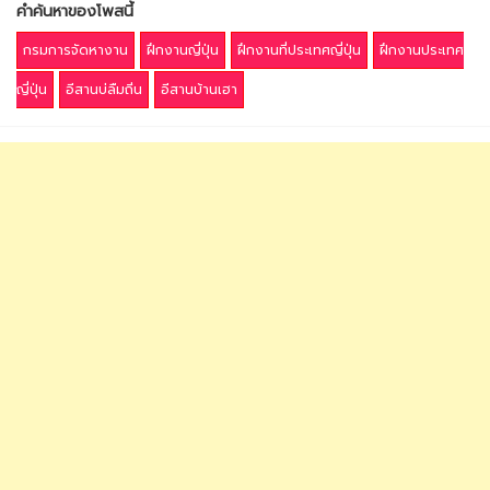
คำค้นหาของโพสนี้
กรมการจัดหางาน
ฝึกงานญี่ปุ่น
ฝึกงานที่ประเทศญี่ปุ่น
ฝึกงานประเทศ
ญี่ปุ่น
อีสานบ่ลืมถิ่น
อีสานบ้านเฮา