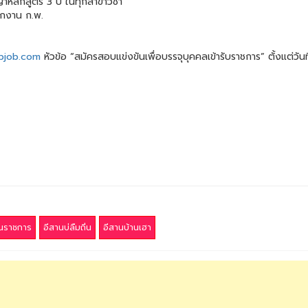
ญาหลักสูตร 3 ปี ในทุกสาขาวิชา
ักงาน ก.พ.
objob.com
หัวข้อ “สมัครสอบแข่งขันเพื่อบรรจุบุคคลเข้ารับราชการ” ตั้งแต
นราชการ
อีสานบ่ลืมถิ่น
อีสานบ้านเฮา