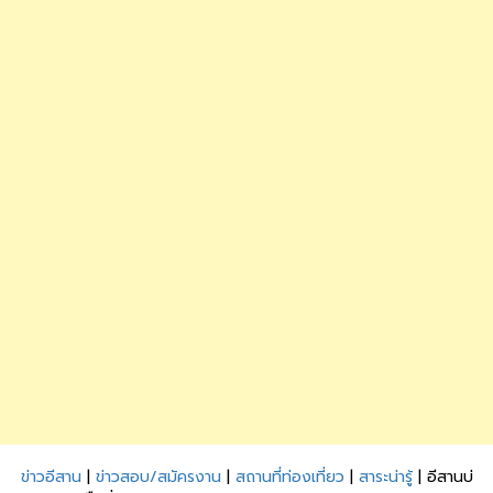
ข่าวอีสาน
|
ข่าวสอบ/สมัครงาน
|
สถานที่ท่องเที่ยว
|
สาระน่ารู้
| อีสานบ่