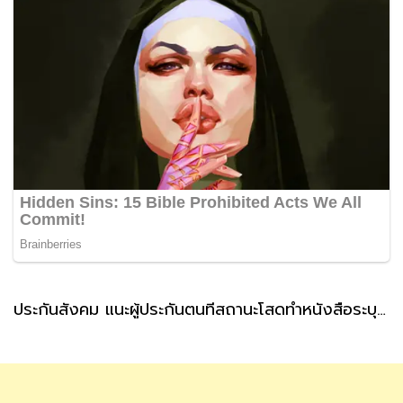
ประกันสังคม แนะผู้ประกันตนที่สถานะโสดทำหนังสือระบุผู้รับเงินสงเคราะห์ กรณีตายล่วงหน้า