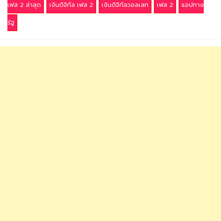
เฟส 2 ล่าสุด
เงินดิจิทัล เฟส 2
เงินดิจิทัลวอลเลท
เฟส 2
แอปทาง
รัฐ