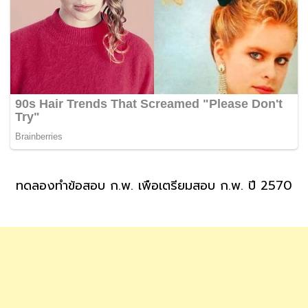
ทดลองทำข้อสอบ ก.พ. เพื่อเตรียมสอบ ก.พ. ปี 2570