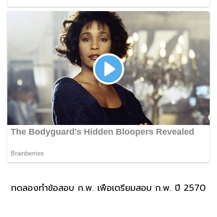
ทดลองทำข้อสอบ ก.พ. เพื่อเตรียมสอบ ก.พ. ปี 2570