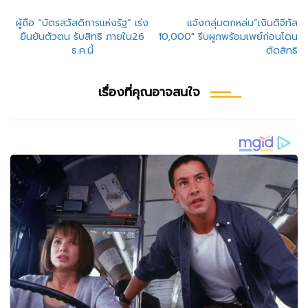
แนะแนว
ผู้ถือ “บัตรสวัสดิการแห่งรัฐ” เร่ง
แจ้งกลุ่มตกหล่น”เงินดิจิทัล
ยืนยันตัวตน รับสิทธิ ภายใน26
10,000″ รีบผูกพร้อมเพย์ก่อนโดน
เรื่อง
ธ.ค.นี้
ตัดสิทธิ
เรื่องที่คุณอาจสนใจ