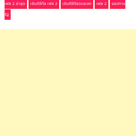
เฟส 2 ล่าสุด
เงินดิจิทัล เฟส 2
เงินดิจิทัลวอลเลท
เฟส 2
แอปทาง
รัฐ