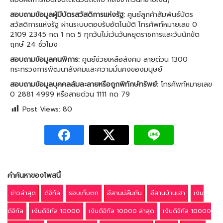
สอบถามข้อมูลผู้มีบัตรสวัสดิการแห่งรัฐ:
ศูนย์ลูกค้าสัมพันธ์บัตร
สวัสดิการแห่งรัฐ ผ่านระบบตอบรับอัตโนมัติ โทรศัพท์หมายเลข 0
2109 2345 กด 1 กด 5 ทุกวันไม่เว้นวันหยุดราชการและวันนักขัต
ฤกษ์ 24 ชั่วโมง
สอบถามข้อมูลคนพิการ:
ศูนย์ช่วยเหลือสังคม สายด่วน 1300
กระทรวงการพัฒนาสังคมและความมั่นคงของมนุษย์
สอบถามข้อมูลบุคคลล้มละลายหรือถูกพิทักษ์ทรัพย์:
โทรศัพท์หมายเลข
0 2881 4999 หรือสายด่วน 1111 กด 79
Post Views:
80
คำค้นหาของโพสนี้
ข่าวล่าสุด
ดิจิทัล
รอบเก็บตก
อีสานบ่ลืมถิ่น
อีสานบ้านเฮา
เงิน
ดิจิทัล
เงินดิจิทัล 10000
เงินดิจิทัล 10000 ล่าสุด
เงินดิจิทัล 10000