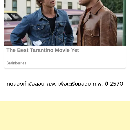
ทดลองทำข้อสอบ ก.พ. เพื่อเตรียมสอบ ก.พ. ปี 2570