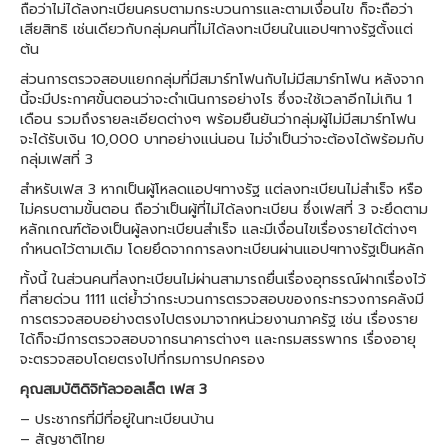
ถือว่าไม่ได้ลงทะเบียนครบตามกระบวนการและตามเงื่อนไข ก็จะถือว่า
เสียสิทธิ เช่นเดียวกับกลุ่มคนที่ไม่ได้ลงทะเบียนในแอปฯทางรัฐตั้งแต่
ต้น
ส่วนการตรวจสอบแยกกลุ่มที่มีสมาร์ทโฟนกับไม่มีสมาร์ทโฟน หลังจาก
นี้จะมีประกาศขั้นตอนว่าจะดำเนินการอย่างไร ซึ่งจะใช้เวลาอีกไม่เกิน 1
เดือน รวมถึงรายละเอียดต่างๆ พร้อมยืนยันว่ากลุ่มผู้ไม่มีสมาร์ทโฟน
จะได้รับเงิน 10,000 บาทอย่างแน่นอน ไม่จำเป็นว่าจะต้องได้พร้อมกับ
กลุ่มเฟสที่ 3
สำหรับเฟส 3 หากเป็นผู้โหลดแอปฯทางรัฐ แต่ลงทะเบียนไม่สำเร็จ หรือ
ไม่ครบตามขั้นตอน ถือว่าเป็นผู้ที่ไม่ได้ลงทะเบียน ซึ่งเฟสที่ 3 จะยึดตาม
หลักเกณฑ์ต้องเป็นผู้ลงทะเบียนสำเร็จ และมีเงื่อนไขเรื่องรายได้ต่างๆ
กำหนดไว้ตามเดิม โดยยึดจากการลงทะเบียนผ่านแอปฯทางรัฐเป็นหลัก
ทั้งนี้ ในส่วนคนที่ลงทะเบียนไม่ผ่านสามารถยื่นเรื่องอุทธรณ์ฝากเรื่องไว้
ที่สายด่วน 1111 แต่ย้ำว่ากระบวนการตรวจสอบของกระทรวงการคลังมี
การตรวจสอบอย่างตรงไปตรงมาจากหน่วยงานภาครัฐ เช่น เรื่องราย
ได้ก็จะมีการตรวจสอบจากธนาคารต่างๆ และกรมสรรพากร เรื่องอายุ
จะตรวจสอบโดยตรงไปที่กรมการปกครอง
คุณสมบัติดิจิทัลวอลเล็ต เฟส 3
– ประชากรที่มีที่อยู่ในทะเบียนบ้าน
– สัญชาติไทย