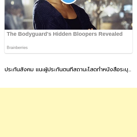
ประกันสังคม แนะผู้ประกันตนที่สถานะโสดทำหนังสือระบุผู้รับเงินสงเคราะห์ กรณีตายล่วงหน้า