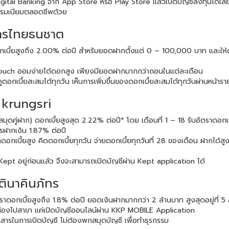
ital Banking จาก App Store หรือ Play Store แล้วเปิดบัญชีลงทุนได้เลย
่าธรรมเนียมตลอดชีพด้วย
ารไทยธนชาต
ับดอกเบี้ยสูงถึง 2.00% ต่อปี สำหรับยอดฝากตั้งแต่ 0 – 100,000 บาท และให้
 touch ออมง่ายได้ดอกสูง เพียงมียอดฝากมากกว่าถอนในแต่ละเดือน
ูดอกเบี้ยสะสมได้ทุกวัน เห็นการเพิ่มขึ้นของดอกเบี้ยสะสมได้ทุกวันผ่านหน้าร
 krungsri
ีสมุดคู่ฝาก) ดอกเบี้ยสูงสุด 2.22% ต่อปี* โดย เดือนที่ 1 – 18 รับอัตราดอก
รฝากเงิน 1.87% ต่อปี
อกเบี้ยสูง คิดดอกเบี้ยทุกวัน จ่ายดอกเบี้ยทุกวันที่ 28 ของเดือน ฝากได้ส
Kept อยู่ก่อนแล้ว จึงจะสามารถเปิดบัญชีผ่าน Kept application ได้
ินาคินภัทร
อกเบี้ยสูงถึง 1.8% ต่อปี ยอดเงินฝากมากกว่า 2 ล้านบาท สูงสุดอยู่ที่ 5 ล้
้องไปสาขา แค่เปิดบัญชีออนไลน์ผ่าน KKP MOBILE Application
ใช้เอกสารในการเปิดบัญชี ไม่ต้องพกสมุดบัญชี เพื่อทำธุรกรรม