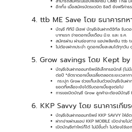
สามารถสมัครในแอปพลิเคชัน CIMB Thai Dig
อีกทั้ง เมื่อสมัครบัตรเดบิต ชิลดี ยังฟรีค
4. ttb ME Save โดย ธนาคารทห
บัญชี ทีทีบี มีเซฟ บัญชีเงินฝากดิจิทัล ร
บาทแรก จ่ายดอกเบี้ยเดือน มิ.ย. และ ธ.ค.
สมัครผ่าน ผ่านช่องทาง แอปพลิเคชัน ttb
ไม่ต้องฝากประจำ ดูดอกเบี้ยสะสมได้ทุกวัน ด
5. Grow savings โดย Kept by
บัญชีเงินฝากออมทรัพย์อิเล็กทรอนิกส์ (ไม่ม
ต่อปี *อัตราดอกเบี้ยเฉลี่ยตลอดระยะเวลากา
กระปุก Grow ช่วยเก็บเงินด้วยบัญชีเงินฝากด
ยอดที่เหลือจะยังได้รับดอกเบี้ยสูงต่อไป
การขอเปิดบัญชี Grow ลูกค้าจะต้องมีบัญชี 
6. KKP Savvy โดย ธนาคารเกียรต
บัญชีเงินฝากออมทรัพย์ KKP SAVVY ให้อัตราด
ฝากง่ายผ่านแอป KKP MOBILE เปิดง่ายไม่ต
เปิดบัญชีเท่าไหร่ก็ได้ ไม่มีขั้นต่ำ ไม่ต้อง