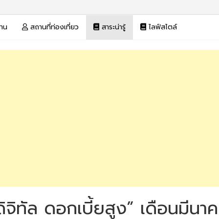
งาน
สถานที่ท่องเที่ยว
สาระน่ารู้
ไลฟ์สไตล์
ดิจิทัล ดอกเบี้ยสูง” เดือนมี