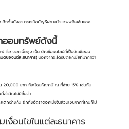
่ฝาก อีกทั้งยังสามารถเปิดบัญชีผ่านหน้าแอพพลิเคชันของ
กออมทรัพย์ดังนี้
์ คือ ดอกเบี้ยสูง เป็น บัญชีออนไลน์ที่เป็นบัญชีออม
ี่กำหนดของแต่ละธนาคาร)
นอกจากจะได้รับดอกเบี้ยที่มากกว่า
ิน 20,000 บาท ก็จะโดนหักภาษี ณ ที่จ่าย 15% เช่นกัน
่สำคัญไม่มีขั้นต่ำ
แตกต่างกัน อีกทั้งอัตราดอกเบี้ยในส่วนเงินฝากที่เกินก็ไม่
้อมเงื่อนไขในแต่ละธนาคาร