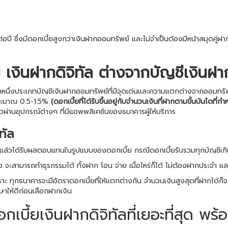
ต่อปี ซึ่งมีดอกเบี้ยสูงกว่าเงินฝากออมทรัพย์ และไม่จำเป็นต้องมีหน้าสมุดคู
ย เงินฝากดิจิทัล ต่างจากบัญชีเงินฝา
กหนึ่งประเภทบัญชีเงินฝากออมทรัพย์ที่มีจุดเด่นและความแตกต่างจากออมทรัพย
ยประมาณ 0.5-1.5%
(ดอกเบี้ยที่ได้รับขึ้นอยู่กับจำนวนเงินที่ฝากตามขั้นบันไดท
ผ่านอุปกรณ์ต่างๆ ที่มีแอพพลิเคชันของธนาคารผู้ให้บริการ
ทัล
ทัล แล้วได้รับผลตอบแทนในรูปแบบของดอกเบี้ย กรณีดอกเบี้ยรับรวมทุกบัญชีเก
จะสามารถทำธุรกรรมได้ ทั้งฝาก โอน จ่าย เมื่อไหร่ก็ได้ ไม่ต้องฝากประจำ และที
าะ ทุกธนาคารจะมีอัตราดอกเบี้ยที่ให้แตกต่างกัน จำนวนเงินสูงสุดที่ฝากได้ก็จะ
ษาให้ดีก่อนเลือกฝากเงิน
เบี้ยเงินฝากดิจิทัลที่เยอะที่สุด พร