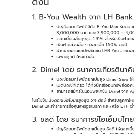
ดังนี้
1. B-You Wealth จาก LH Bank
บัญชีออมทรัพย์ดิจิทัล B-You Max รับด
3,000,000 บาท และ 3,900,000 – 4,0
ดอกเบี้ยเฉลี่ยสูงสุด 1.91% สำหรับเงินฝาก
เงินฝากส่วนอื่น ๆ ดอกเบี้ย 1.50% ต่อปี
ฝากง่ายผ่านแอปพลิเคชัน LHB You จ่ายดอกเ
เฉพาะลูกค้าใหม่เท่านั้น
2. Dime! โดย ธนาคารเกียรตินาคิ
บัญชีออมทรัพย์ดอกเบี้ยสูง Dime! Save ให
เปิดบัญชีทีเดียว ได้ทั้งบัญชีออมทรัพย์ดอก
สามารถสมัครในแอปพลิเคชัน Dime! จาก App
โปรโมชัน
รับดอกเบี้ยโบนัสสูงสุด 5% ต่อปี
สำหรับลูกค้าใหม่
Dime! และทำรายการซื้อหุ้นสหรัฐอเมริกา และ/หรือ ETF ต่ำ
3. ชิลดี โดย ธนาคารซีไอเอ็มบีไทย
บัญชีออมทรัพย์ดอกเบี้ยสูง ชิลดี ให้ดอกเ