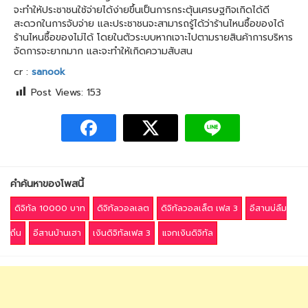
จะทำให้ประชาชนใช้จ่ายได้ง่ายขึ้นเป็นการกระตุ้นเศรษฐกิจเกิดได้ดี
สะดวกในการจับจ่าย และประชาชนจะสามารถรู้ได้ว่าร้านไหนซื้อของได้
ร้านไหนซื้อของไม่ได้ โดยในตัวระบบหากเจาะไปตามรายสินค้าการบริหาร
จัดการจะยากมาก และจะทำให้เกิดความสับสน
cr :
sanook
Post Views:
153
คำค้นหาของโพสนี้
ดิจิทัล 10000 บาท
ดิจิทัลวอลเลต
ดิจิทัลวอลเล็ต เฟส 3
อีสานบ่ลืม
ถิ่น
อีสานบ้านเฮา
เงินดิจิทัลเฟส 3
แจกเงินดิจิทัล