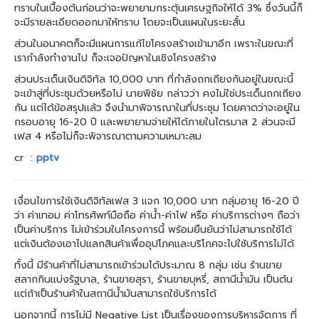
ทราบในเบื้องต้นก่อนว่าจะพยายามกระตุ้นเศรษฐกิจให้ได้ 3% ซึ่งวันนี้ก็
จะมีรายละเอียดออกมาให้ทราบ โดยจะเป็นแผนในระยะสั้น
ส่วนในอนาคตก็จะมีแผนการแก้ไขโครงสร้างเข้ามาอีก เพราะในขณะที่
เรากำลังทำงานไป ก็จะเจอปัญหาในเชิงโครงสร้าง
ส่วนประเด็นเงินดิจิทัล 10,000 บาท ที่กำลังถกเถียงกันอยู่ในขณะนี้
จะเข้าสู่ที่ประชุมด้วยหรือไม่ นายพิชัย กล่าวว่า คงไม่ใช่ประเด็นถกเถียง
กัน แต่ได้ข้อสรุปแล้ว จึงนำมาพิจารณาในที่ประชุม โดยคาดว่าจะอยู่ใน
กรอบอายุ 16-20 ปี และพยายามจ่ายให้ได้ภายในไตรมาส 2 ส่วนจะมี
เฟส 4 หรือไม่ก็จะพิจารณาตามความเหมาะสม
cr :
pptv
เงื่อนไขการใช้เงินดิจิทัลเฟส 3 แจก 10,000 บาท กลุ่มอายุ 16-20 ปี
ว่า ค่าเทอม ค่าโทรศัพท์มือถือ ค่าน้ำ-ค่าไฟ หรือ ค่าบริการต่างๆ ถือว่า
เป็นค่าบริการ ไม่เข้าร่วมในโครงการนี้ พร้อมยืนยันว่าไม่สามารถใช้ได้
แต่เงินต้องเอาไปแลกสินค้าเพื่ออุปโภคและบริโภคจะไปใช้บริการไม่ได้
ทั้งนี้ มีร้านค้าที่ไม่สามารถเข้าร่วมได้ประมาณ 8 กลุ่ม เช่น ร้านขาย
สลากกินแบ่งรัฐบาล, ร้านขายสุรา, ร้านขายบุหรี่, สถานีน้ำมัน เป็นต้น
แต่ถ้าเป็นร้านค้าในสถานีน้ำมันสามารถใช้บริการได้
นอกจากนี้ การไม่มี Negative List เป็นเรื่องของการบริหารจัดการ ที่