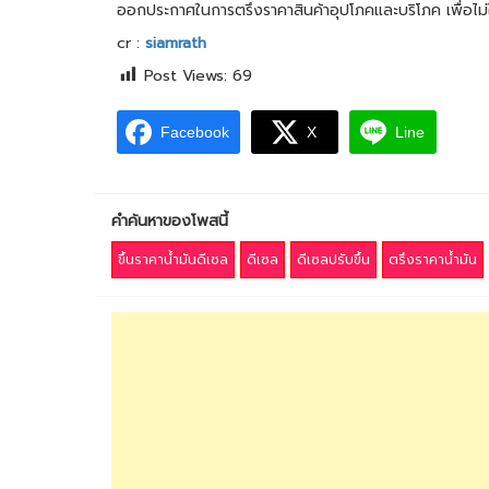
ออกประกาศในการตรึงราคาสินค้าอุปโภคและบริโภค เพื่อไม่ใ
cr :
siamrath
Post Views:
69
Facebook
X
Line
คำค้นหาของโพสนี้
ขึ้นราคาน้ำมันดีเซล
ดีเซล
ดีเซลปรับขึ้น
ตรึงราคาน้ำมัน