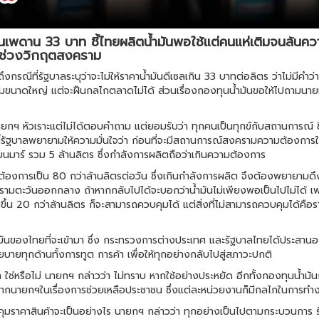
นเพดาน 33 บาท ชี้ไทยผลิตน้ำมันพอใช้แต่คนแห่เติมจนล้นคว
ชนช่วงวิกฤตสงคราม
ณีที่รัฐบาลระบุว่าจะไม่ให้ราคาน้ำมันดีเซลเกิน 33 บาทต่อลิตร ว่าไม่มีคำว่า
กรรมขนาดใหญ่ แต่จะฝืนกลไกตลาดไม่ได้ ส่วนเรื่องกองทุนน้ำมันขอให้ไปถามนา
่บาท นายกฯ หัวเราะแต่ไม่ได้ตอบคำถาม แต่ยอมรับว่า ทุกคนเป็นทุกข์กับสถานก
นี้รัฐบาลพยายามให้ความมั่นใจว่า ก่อนที่จะมีสถานการณ์สงครามความต้องการใช้
นมาร์ รวม 5 ล้านลิตร ซึ่งกำลังการผลิตถือว่าเกินความต้องการ
มต้องการเป็น 80 กว่าล้านลิตรต่อวัน ซึ่งเกินกำลังการผลิต จึงต้องพยายามด
รามตะวันออกกลาง ถ้าหากกลับไปได้จะบอกว่าน้ำมันไม่เพียงพอเป็นไปไม่ได้ เ
ขึ้น 20 กว่าล้านลิตร ก็จะสามารถควบคุมได้ แต่สิ่งที่ไม่สามารถควบคุมได้คือรา
้ำมันของไทยที่จะเข้ามา ซึ่ง กระทรวงการต่างประเทศ และรัฐบาลไทยได้ประสานอย่
ยทุกด้านทั้งการทูต การค้า เพื่อให้ทุกอย่างกลับไปสู่สภาวะปกติ
าท ใช่หรือไม่ นายกฯ กล่าวว่า ไม่ทราบ หากใช้อย่างประหยัด อีกทั้งกองทุนน้ำมั
ากนายกฯในเรื่องการช่วยเหลือประชาชน ซึ่งแต่ละหน่วยงานก็มีกลไกในการทำง
คุมราคาสินค้าจะเป็นอย่างไร นายกฯ กล่าวว่า ทุกอย่างเป็นไปตามกระบวนการ ร