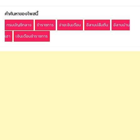
คำค้นหาของโพสนี้
กรมบัญชีกลาง
ข้าราชการ
จ่ายเงินเดือน
อีสานบ่ลืมถิ่น
อีสานบ้าน
เฮา
เงินเดือนข้าราชการ