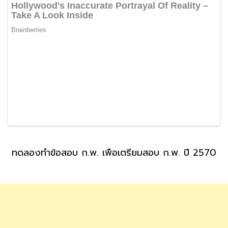
ทดลองทำข้อสอบ ก.พ. เพื่อเตรียมสอบ ก.พ. ปี 2570