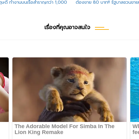
งกฤษดี ทำงานบนเรือสำราญกว่า 1,000
ต้องขาย 80 บาท!! รัฐบาลชวนขาย
เรื่องที่คุณอาจสนใจ