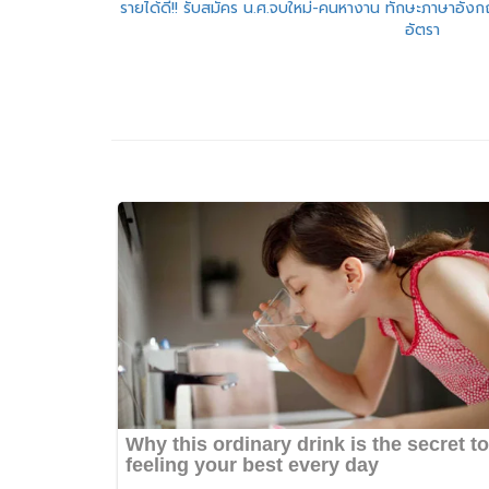
แนะแนว
รายได้ดี!! รับสมัคร น.ศ.จบใหม่-คนหางาน ทักษะภาษาอั
อัตรา
เรื่อง