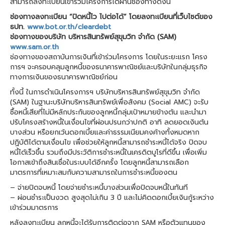
สามารถลงทะเบียนเข้าร่วมโครงการได้ผ่านช่องทางดังนี้
ช่องทางลงทะเบียน “ปิดหนี้ไว ไปต่อได้” โดยลงทะเบียนที่เว็บไซต์ของ
ธปท.
www.bot.or.th/cleardebt
ช่องทางของบริษัท บริหารสินทรัพย์สุขุมวิท จำกัด (SAM)
www.sam.or.th
ช่องทางของสถาบันการเงินที่เข้าร่วมโครงการ โดยในระยะแรก โครง
การฯ จะครอบคลุมลูกหนี้ของธนาคารพาณิชย์และบริษัทในกลุ่มธุรกิจ
ทางการเงินของธนาคารพาณิชย์ก่อน
ทั้งนี้ ในการดำเนินโครงการฯ บริษัทบริหารสินทรัพย์สุขุมวิท จำกัด
(SAM) ในฐานะบริษัทบริหารสินทรัพย์เพื่อสังคม (Social AMC) จะรับ
ซื้อหนี้เสียที่ไม่มีหลักประกันของลูกหนี้กลุ่มเป้าหมายข้างต้น และนำมา
ปรับโครงสร้างหนี้ในเงื่อนไขที่ผ่อนปรนกว่าปกติ อาทิ ลดยอดเงินต้น
บางส่วน หรือยกเว้นดอกเบี้ยและค่าธรรมเนียมคงค้างทั้งหมดหาก
ปฏิบัติได้ตามเงื่อนไข เพื่อช่วยให้ลูกหนี้สามารถชำระหนี้ได้จริง ปิดจบ
หนี้ได้เร็วขึ้น รวมถึงมีประวัติการชำระหนี้ในเครดิตบูโรที่ดีขึ้น เพื่อเพิ่ม
โอกาสเข้าถึงสินเชื่อในระบบได้อีกครั้ง โดยลูกหนี้สามารถเลือก
มาตรการที่เหมาะสมกับความสามารถในการชำระหนี้ของตน
– จ่ายปิดจบหนี้ โดยจ่ายชำระหนี้บางส่วนเพื่อปิดจบหนี้ในทันที
– ผ่อนชำระเป็นงวด สูงสุดไม่เกิน 3 ปี และไม่คิดดอกเบี้ยเงินกู้ระหว่าง
เข้าร่วมมาตรการ
หลังลงทะเบียน ลูกหนี้จะได้รับการติดต่อจาก SAM หรือตัวแทนของ