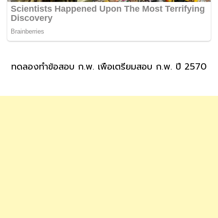
ทดลองทำข้อสอบ ก.พ. เพื่อเตรียมสอบ ก.พ. ปี 2570