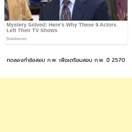
ทดลองทำข้อสอบ ก.พ. เพื่อเตรียมสอบ ก.พ. ปี 2570