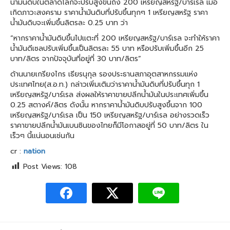
น้ำมันดิบในตลาดโลกจะปรับสูงขึ้นถึง 200 เหรียญสหรัฐ/บาร์เรล เมื่อ
เกิดภาวะสงคราม ราคาน้ำมันดิบที่ปรับขึ้นทุกๆ 1 เหรียญสหรัฐ ราคา
น้ำมันดิบจะเพิ่มขึ้นลิตรละ 0.25 บาท ว่า
“หากราคาน้ำมันดิบขึ้นไปแตะที่ 200 เหรียญสหรัฐ/บาร์เรล จะทำให้ราคา
น้ำมันดีเซลปรับเพิ่มขึ้นเป็นลิตรละ 55 บาท หรือปรับเพิ่มขึ้นอีก 25
บาท/ลิตร จากปัจจุบันที่อยู่ที่ 30 บาท/ลิตร”
ด้านนายเกรียงไกร เธียรนุกุล รองประธานสภาอุตสาหกรรมแห่ง
ประเทศไทย(ส.อ.ท.) กล่าวเพิ่มเติมว่าราคาน้ำมันดิบที่ปรับขึ้นทุก 1
เหรียญสหรัฐ/บาร์เรล ส่งผลให้ราคาขายปลีกน้ำมันในประเทศเพิ่มขึ้น
0.25 สตางค์/ลิตร ดังนั้น หากราคาน้ำมันดิบปรับสูงขึ้นจาก 100
เหรียญสหรัฐ/บาร์เรล เป็น 150 เหรียญสหรัฐ/บาร์เรล อย่างรวดเร็ว
ราคาขายปลีกน้ำมันเบนซินของไทยก็มีโอกาสอยู่ที่ 50 บาท/ลิตร ใน
เร็วๆ นี้แน่นอนเช่นกัน
cr :
nation
Post Views:
108