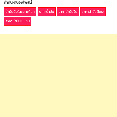
คำค้นหาของโพสนี้
น้ำมันดิบในตลาดโลก
ราคาน้ำมัน
ราคาน้ำมันขึ้น
ราคาน้ำมันดีเซล
ราคาน้ำมันเบนซิน