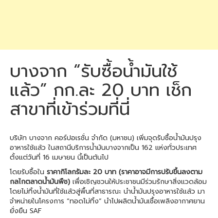
บางจาก “รับซื้อน้ำมันใช้
แล้ว” กก.ละ 20 บาท เช็ก
สาขาที่เข้าร่วมที่นี่
บริษัท บางจาก คอร์ปอเรชั่น จำกัด (มหาชน) เพิ่มจุดรับซื้อน้ำมันปรุง
อาหารใช้แล้ว ในสถานีบริการน้ำมันบางจากเป็น 162 แห่งทั่วประเทศ
ตั้งแต่วันที่ 16 เมษายน นี้เป็นต้นไป
โดยรับซื้อใน
ราคากิโลกรัมละ 20 บาท (ราคาอาจมีการปรับขึ้นลงตาม
กลไกตลาดน้ำมันพืช)
เพื่อเชิญชวนให้ประชาชนมีร่วมรักษาสิ่งแวดล้อม
โดยไม่ทิ้งน้ำมันที่ใช้แล้วสู่พื้นที่สาธารณะ นำน้ำมันปรุงอาหารใช้แล้ว มา
จำหน่ายในโครงการ “ทอดไม่ทิ้ง” นำไปผลิตน้ำมันเชื้อเพลิงอากาศยาน
ยั่งยืน SAF