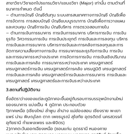
สาขาวิชา/วิชาเอกโปรแกรมวิชา/แขนงวิชา (Major) เท่านั้น ตามด้านที่
ธนาคารกำหนด ดังนี้
– ด้านการบัญชี บัญชีต้นทุน ระบบสารสนเทศทางการบัญชี บัญชีเพื่อ
การจัดการ การสอบบัญชั บัญชีแบบบูรณาการ บัญชีเพื่อการวางแผน
และควบคุม บัญชีการเงิน บัญชีบริหาร การตรวจสอบภายใน
– ด้านการเงินการธนาคาร การเงินการธนาคาร บริหารการเงิน การเงิน
ธุรกิจ วิศวกรรมการเงิน การเงินประยุกต์ การเงินและการลงทุน บริหาร
การเงินและการธนาคาร บริหารการเงินและการคลังการลงทุนและการ
จัดการความเสี่ยงทางการเงิน การธนาคารและธุรกิจการเงิน การเงิน
และการธนาคารระหว่างประเทศ การจัดการการเงิน การเงินเชิงปริมาณ
การเงินและการคลัง การธนาคารระหว่างประเทศ เศรษฐศาสตร์
เศรษฐศาสตร์การเงิน เศรษฐศาสตร์การคลัง เศรษฐมิติ เศรษฐศาสตร์
การเงินและการคลัง เศรษฐศาสตร์การเงินและการธนาคาร การเงินและ
เศรษฐศาสตร์ เศรษฐศาสตร์และการเงินระหว่างประเทศ
3.สถานที่ปฏิบัติงาน
ซึ่งอัตราว่างของแต่ละภูมิภาคจะขึ้นอยู่กับรอบการบรรจุพนักงานใหม่
ของธนาคาร แบ่งเป็น 4 ภูมิภาค ประกอบด้วย
1)ภาคเหนือ (เชียงใหม่ ลำพูน ลำปาง แม่ฮ่องสอน เชียงราย พะเยา
แพร่ น่าน พิษณุโลก ตาก เพชรบูรณ์ สุโขทัย อุตรดิตถ์ นครสวรรค์
อุทัยธานี กำแพงเพชร และพิจิตร)
2)ภาคตะวันออกเฉียงเหนือ (ซอนแก่น อุดรธานี หนองคาย