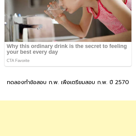
ทดลองทำข้อสอบ ก.พ. เพื่อเตรียมสอบ ก.พ. ปี 2570