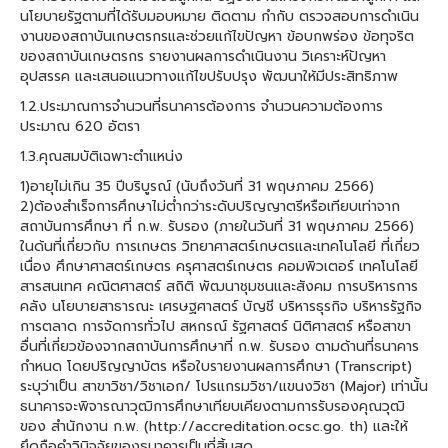
นโยบายรัฐตามที่ได้รับมอบหมาย ติดตาม กำกับ ตรวจสอบการดำเนิน
งานของสถาบันเกษตรกรและช่วยแก้ไขปัญหา ข้อบกพร่อง ข้อทุจริต
ของสถาบันเกษตรกร รายงานผลการดำเนินงาน วิเคราะห์ปัญหา
อุปสรรค และเสนอแนวทางแก้ไขปรับปรุง พัฒนาให้มีประสิทธิภาพ
1.2.ประมาณการจำนวนที่ธนาคารต้องการ จำนวนความต้องการ
ประมาณ 620 อัตรา
1.3.คุณสมบัติเฉพาะตำแหน่ง
1)อายุไม่เกิน 35 ปีบริบูรณ์ (นับถึงวันที่ 31 พฤษภาคม 2566)
2)ต้องสำเร็จการศึกษาไม่ต่ำกว่าระดับปริญญาตรีหรือเทียบเท่าจาก
สถาบันการศึกษา ที่ ก.พ. รับรอง (ภายในวันที่ 31 พฤษภาคม 2566)
ในด้นที่เกี่ยวกับ การเกษตร วิทยาศาสตร์เกษตรและเทคโนโลยี ที่เกี่ยว
เนื่อง ศึกษาศาสตร์เกษตร ครุศาสตร์เกษตร คอมพิวเตอร์ เทคโนโลยี
สารสนเทศ คณิตศาสตร์ สถิติ พัฒนาชุมชนและสังคม การบริหารการ
คลัง นโยบายสาธารณะ เศรษฐศาสตร์ บัญชี บริหารธุรกิจ บริหารรัฐกิจ
การตลาด การจัดการทั่วไป สหกรณ์ รัฐศาสตร์ นิติศาสตร์ หรือสาขา
อื่นที่เกี่ยวข้องจากสถาบันการศึกษาที่ ก.พ. รับรอง ตามด้านที่ธนาคาร
กำหนด โดยปริญญาบัตร หรือใบรายงานผลการศึกษา (Transcript)
ระบุว่าเป็น สาขาวิชา/วิชาเอก/ โปรแกรมวิชา/แขนงวิชา (Major) เท่านั้น
ธนาคารจะพิจารณาวุฒิการศึกษาเทียบเคียงตามการรับรองคุณวุฒิ
ของ สำนักงาน ก.พ. (http://accreditation.ocsc.go. th) และให้
ยึดถือคำวินิจฉัยของธนาคารเป็นที่สิ้นสุด