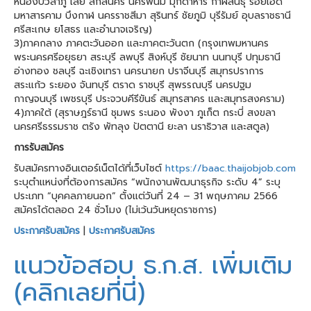
หนองบัวลำภู เลย สกลนคร นครพนม มุกดาหาร กาฬสินธุ์ ร้อยเอ็ด
มหาสารคาม บึงกาฬ นครราชสีมา สุรินทร์ ชัยภูมิ บุรีรัมย์ อุบลราชธานี
ศรีสะเกษ ยโสธร และอำนาจเจริญ)
3)ภาคกลาง ภาคตะวันออก และภาคตะวันตก (กรุงเทพมหานคร
พระนครศรีอยุธยา สระบุรี ลพบุรี สิงห์บุรี ชัยนาท นนทบุรี ปทุมธานี
อ่างทอง ชลบุรี ฉะเชิงเทรา นครนายก ปราจีนบุรี สมุทรปราการ
สระแก้ว ระยอง จันทบุรี ตราด ราชบุรี สุพรรณบุรี นครปฐม
กาญจนบุรี เพชรบุรี ประจวบคีรีขันธ์ สมุทรสาคร และสมุทรสงคราม)
4)ภาคใต้ (สุราษฎร์ธานี ชุมพร ระนอง พังงา ภูเก็ต กระบี่ สงขลา
นครศรีธรรมราช ตรัง พัทลุง ปัตตานี ยะลา นราธิวาส และสตูล)
การรับสมัคร
รับสมัครทางอินเตอร์เน็ตได้ที่เว็บไซต์
https://baac.thaijobjob.com
ระบุตำแหน่งที่ต้องการสมัคร “พนักงานพัฒนาธุรกิจ ระดับ 4” ระบุ
ประเภท “บุคคลภายนอก” ตั้งแต่วันที่ 24 – 31 พฤษภาคม 2566
สมัครได้ตลอด 24 ชั่วโมง (ไม่เว้นวันหยุดราชการ)
ประกาศรับสมัคร
|
ประกาศรับสมัคร
แนวข้อสอบ ธ.ก.ส. เพิ่มเติม
(คลิกเลยที่นี่)