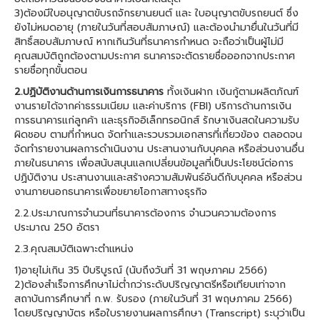
3)ต้องมีใบอนุญาตขับรถจักรยานยนต์ และ ใบอนุญาตขับรถยนต์ ซึ่ง
ยังไม่หมดอายุ (ภายในวันที่สอบสัมภาษณ์) และต้องนำมายื่นในวันที่มี
สิทธิ์สอบสัมภาษณ์ หากเกินวันที่ธนาคารกำหนด จะถือว่าเป็นผู้ไม่มี
คุณสมบัติถูกต้องตามประกาศ ธนาคารจะตัดรายชื่อออกจากประกาศ
รายชื่อทุกขั้นตอน
2.ปฏิบัติงานด้านการเงินการธนาคาร
ทั้งเงินฝาก เงินกู้ตามผลิตภัณฑ์
งานรายได้จากค่าธรรมเนียม และค่าบริการ (FBI) บริการด้านการเงิน
การธนาคารแก่ลูกค้า และธุรกิจอิเล็กทรอนิกส์ รักษาเงินสดในความรับ
ผิดชอบ ตามที่กำหนด จัดทำและรวบรวมเอกสารที่เกี่ยวข้อง ตลอดจน
จัดทำรายงานผลการดำเนินงาน ประสานงานกับบุคคล หรือส่วนงานอื่น
ภายในธนาคาร เพื่อสนับสนุนแลกเปลี่ยนข้อมูลที่เป็นประโยชน์ต่อการ
ปฏิบัติงาน ประสานงานและสร้างความสัมพันธ์อันดีกับบุคคล หรือส่วน
งานภายนอกธนาคารเพื่อขยายโอกาสทางธุรกิจ
2.2.ประมาณการจำนวนที่ธนาคารต้องการ จำนวนความต้องการ
ประมาณ 250 อัตรา
2.3.คุณสมบัติเฉพาะตำแหน่ง
1)อายุไม่เกิน 35 ปีบริบูรณ์ (นับถึงวันที่ 31 พฤษภาคม 2566)
2)ต้องสำเร็จการศึกษาไม่ต่ำกว่าระดับปริญญาตรีหรือเทียบเท่าจาก
สถาบันการศึกษาที่ ก.พ. รับรอง (ภายในวันที่ 31 พฤษภาคม 2566)
โดยปริญญาบัตร หรือใบรายงานผลการศึกษา (Transcript) ระบุว่าเป็น