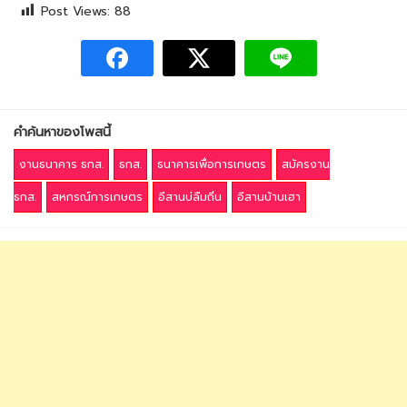
Post Views:
88
คำค้นหาของโพสนี้
งานธนาคาร ธกส.
ธกส.
ธนาคารเพื่อการเกษตร
สมัครงาน
ธกส.
สหกรณ์การเกษตร
อีสานบ่ลืมถิ่น
อีสานบ้านเฮา