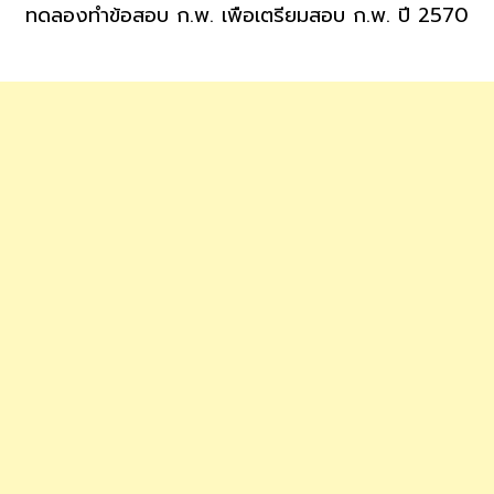
ทดลองทำข้อสอบ ก.พ. เพื่อเตรียมสอบ ก.พ. ปี 2570