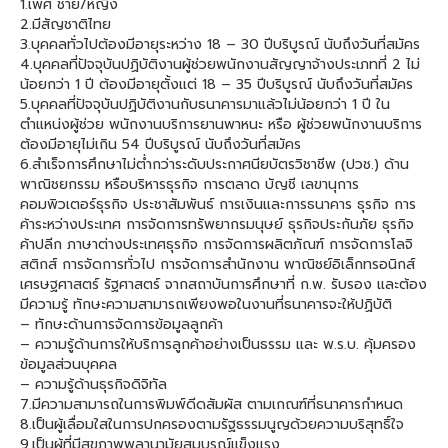
1.เพศ ชาย/หญิง
2.มีสัญชาติไทย
3.บุคคลทั่วไปต้องมีอายุระหว่าง 18 – 30 ปีบริบูรณ์ นับถึงวันที่สมัคร
4.บุคคลที่ปัจจุบันปฏิบัติงานผู้ช่วยพนักงานสัญญาจ้างประเภทที่ 2 ไม่
น้อยกว่า 1 ปี ต้องมีอายุตั้งแต่ 18 – 35 ปีบริบูรณ์ นับถึงวันที่สมัคร
5.บุคคลที่ปัจจุบันปฏิบัติงานกับธนาคารมาแล้วไม่น้อยกว่า 1 ปี ใน
ตำแหน่งผู้ช่วย พนักงานบริการยานพาหนะ หรือ ผู้ช่วยพนักงานบริการ
ต้องมีอายุไม่เกิน 54 ปีบริบูรณ์ นับถึงวันที่สมัคร
6.สำเร็จการศึกษาไม่ต่ำกว่าระดับประกาศนียบัตรวิชาชีพ (ปวช.) ด้าน
พาณิชยกรรม หรือบริหารธุรกิจ การตลาด บัญชี เลขานุการ
คอมพิวเตอร์ธุรกิจ ประชาสัมพันธ์ การเงินและการธนาคาร ธุรกิจ การ
ค้าระหว่างประเทศ การจัดการทรัพยากรมนุษย์ ธุรกิจประกันภัย ธุรกิจ
ค้าปลีก ภาษาต่างประเทศธุรกิจ การจัดการผลิตภัณฑ์ การจัดการโลจิ
สติกส์ การจัดการทั่วไป การจัดการสำนักงาน พาณิชย์อิเล็กทรอนิกส์
เศรษฐศาสตร์ รัฐศาสตร์ จากสถาบันการศึกษาที่ ก.พ. รับรอง และต้อง
มีความรู้ ทักษะความสามารถเพียงพอในงานที่ธนาคารจะให้ปฏิบัติ
– ทักษะด้านการจัดการข้อมูลลูกค้า
– ความรู้ด้านการให้บริการลูกค้าอย่างเป็นธรรม และ พ.ร.บ. คุ้มครอง
ข้อมูลส่วนบุคคล
– ความรู้ด้านธุรกิจดิจิทัล
7.มีความสามารถในการพิมพ์ดีดสัมผัส ตามเกณฑ์ที่ธนาคารกำหนด
8.เป็นผู้เลื่อมใสในการปกครองตามรัฐธรรมนูญด้วยความบริสุทธิ์ใจ
9.เป็นผู้ที่มีสุขภาพพลานามัยสมบูรณ์แข็งแรง