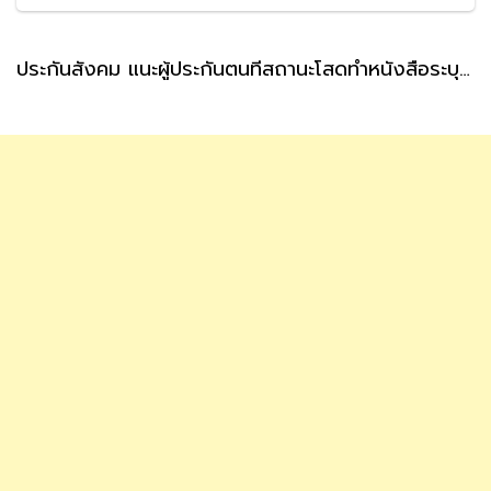
ประกันสังคม แนะผู้ประกันตนที่สถานะโสดทำหนังสือระบุผู้รับเงินสงเคราะห์ กรณีตายล่วงหน้า