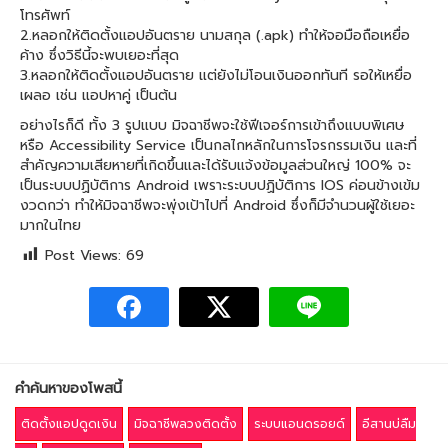
โทรศัพท์
2.หลอกให้ติดตั้งแอปอันตราย นามสกุล (.apk) ทำให้จอมือถือเหยื่อ
ค้าง ซึ่งวิธีนี้จะพบเยอะที่สุด
3.หลอกให้ติดตั้งแอปอันตราย แต่ยังไม่โอนเงินออกทันที รอให้เหยื่อ
เผลอ เช่น แอปหาคู่ เป็นต้น
อย่างไรก็ดี ทั้ง 3 รูปแบบ มิจฉาชีพจะใช้ฟีเจอร์การเข้าถึงแบบพิเศษ
หรือ Accessibility Service เป็นกลไกหลักในการโจรกรรมเงิน และที่
สำคัญความเสียหายที่เกิดขึ้นและได้รับแจ้งข้อมูลส่วนใหญ่ 100% จะ
เป็นระบบปฏิบัติการ Android เพราะระบบปฏิบัติการ IOS ค่อนข้างเข้ม
งวดกว่า ทำให้มิจฉาชีพจะพุ่งเป้าไปที่ Android ซึ่งก็มีจำนวนผู้ใช้เยอะ
มากในไทย
Post Views:
69
คำค้นหาของโพสนี้
ติดตั้งแอปดูดเงิน
มิจฉาชีพลวงติดตั้ง
ระบบแอนดรอยด์
อีสานบ่ลืม