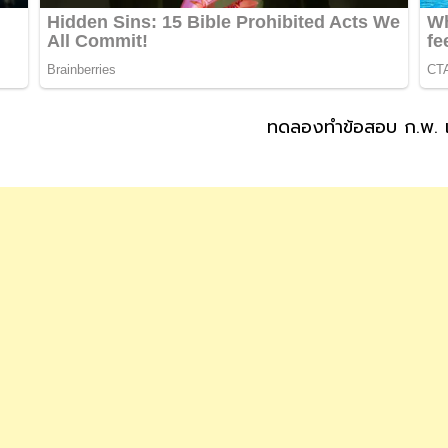
ทดลองทำข้อสอบ ก.พ. เ