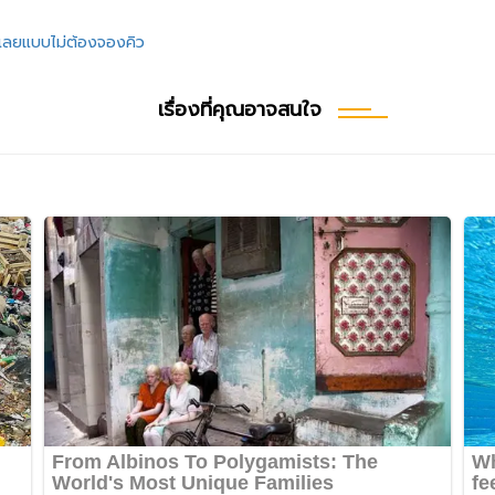
n เลยแบบไม่ต้องจองคิว
เรื่องที่คุณอาจสนใจ