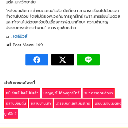
แต่ละมหาวิทยาลัย
“หลังยกเลิกการกำหนดเกณฑ์แล้ว นักศึกษา สามารถเรียนไปด้วยและ
ทำงานไปด้วย โดยไม่ต้องพะวงกับการถูกรีไทร์ เพราะการเรียนไปด้วย
และทำงานไปด้วยจะช่วยในเรื่องการพัฒนาทักษะ ความชำนาญ
ประสบการณ์การทำงาน” ศ.ดร.ศุภชัยกล่าว
cr :
เดลินิวส์
Post Views:
149
คำค้นหาของโพสนี้
8ปีเรียนไม่จบไม่มีแล้ว
ปริญญาไม่ต้องถูกรีไทร์
รมว.การอุดมศึกษา
อีสานบ่ลืมถิ่น
อีสานบ้านเฮา
เตรียมยกเลิกไม่มีรีไทร์
เรียนไม่จบไม่ต้อง
ถูกรีไทร์