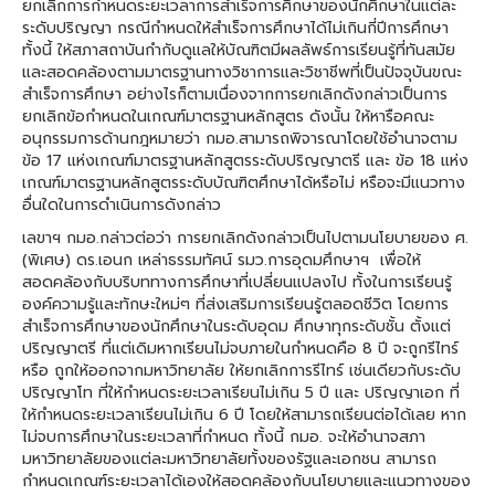
ยกเลิกการกำหนดระยะเวลาการสำเร็จการศึกษาของนักศึกษาในแต่ละ
ระดับปริญญา กรณีกำหนดให้สำเร็จการศึกษาได้ไม่เกินกี่ปีการศึกษา
ทั้งนี้ ให้สภาสถาบันกำกับดูแลให้บัณฑิตมีผลลัพธ์การเรียนรู้ที่ทันสมัย
และสอดคล้องตามมาตรฐานทางวิชาการและวิชาชีพที่เป็นปัจจุบันขณะ
สำเร็จการศึกษา อย่างไรก็ตามเนื่องจากการยกเลิกดังกล่าวเป็นการ
ยกเลิกข้อกำหนดในเกณฑ์มาตรฐานหลักสูตร ดังนั้น ให้หารือคณะ
อนุกรรมการด้านกฎหมายว่า กมอ.สามารถพิจารณาโดยใช้อำนาจตาม
ข้อ 17 แห่งเกณฑ์มาตรฐานหลักสูตรระดับปริญญาตรี และ ข้อ 18 แห่ง
เกณฑ์มาตรฐานหลักสูตรระดับบัณฑิตศึกษาได้หรือไม่ หรือจะมีแนวทาง
อื่นใดในการดำเนินการดังกล่าว
เลขาฯ กมอ.กล่าวต่อว่า การยกเลิกดังกล่าวเป็นไปตามนโยบายของ ศ.
(พิเศษ) ดร.เอนก เหล่าธรรมทัศน์ รมว.การอุดมศึกษาฯ เพื่อให้
สอดคล้องกับบริบททางการศึกษาที่เปลี่ยนแปลงไป ทั้งในการเรียนรู้
องค์ความรู้และทักษะใหม่ๆ ที่ส่งเสริมการเรียนรู้ตลอดชีวิต โดยการ
สำเร็จการศึกษาของนักศึกษาในระดับอุดม ศึกษาทุกระดับชั้น ตั้งแต่
ปริญญาตรี ที่แต่เดิมหากเรียนไม่จบภายในกำหนดคือ 8 ปี จะถูกรีไทร์
หรือ ถูกให้ออกจากมหาวิทยาลัย ให้ยกเลิกการรีไทร์ เช่นเดียวกับระดับ
ปริญญาโท ที่ให้กำหนดระยะเวลาเรียนไม่เกิน 5 ปี และ ปริญญาเอก ที่
ให้กำหนดระยะเวลาเรียนไม่เกิน 6 ปี โดยให้สามารถเรียนต่อได้เลย หาก
ไม่จบการศึกษาในระยะเวลาที่กำหนด ทั้งนี้ กมอ. จะให้อำนาจสภา
มหาวิทยาลัยของแต่ละมหาวิทยาลัยทั้งของรัฐและเอกชน สามารถ
กำหนดเกณฑ์ระยะเวลาได้เองให้สอดคล้องกับนโยบายและแนวทางของ