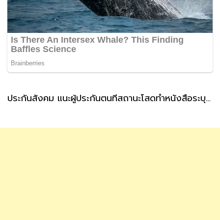
ประกันสังคม แนะผู้ประกันตนที่สถานะโสดทำหนังสือระบุผู้รับเงินสงเคราะห์ กรณีตายล่วงหน้า