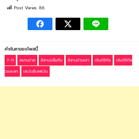
Post Views:
86
คำค้นหาของโพสนี้
7-11
สแกนจ่าย
อีสานบ่ลืมถิ่น
อีสานบ้านเฮา
เงินดิจิทัล
เงินดิจิทัล
วอลเลท
เซเว่นอีเลฟเว่น