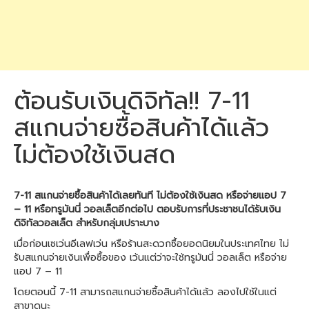
ต้อนรับเงินดิจิทัล!! 7-11
สแกนจ่ายซื้อสินค้าได้แล้ว
ไม่ต้องใช้เงินสด
7-11 สแกนจ่ายซื้อสินค้าได้เลยทันที ไม่ต้องใช้เงินสด หรือจ่ายแอป 7
– 11 หรือทรูมันนี่ วอลเล็ตอีกต่อไป ตอบรับการที่ประชาชนได้รับเงิน
ดิจิทัลวอลเล็ต สำหรับกลุ่มเปราะบาง
เมื่อก่อนเซเว่นอีเลฟเว่น หรือร้านสะดวกซื้อยอดนิยมในประเทศไทย ไม่
รับสแกนจ่ายเงินเพื่อซื้อของ เว้นแต่ว่าจะใช้ทรูมันนี่ วอลเล็ต หรือจ่าย
แอป 7 – 11
โดยตอนนี้ 7-11 สามารถสแกนจ่ายซื้อสินค้าได้แล้ว ลองไปใช้ในแต่
สาขาดูนะ