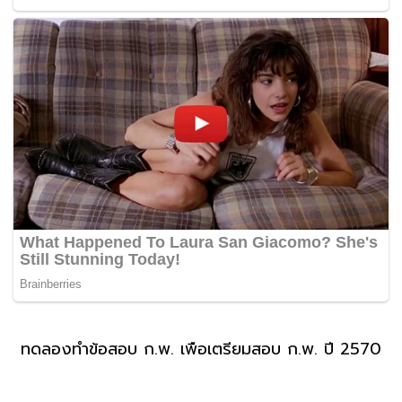
ทดลองทำข้อสอบ ก.พ. เพื่อเตรียมสอบ ก.พ. ปี 2570