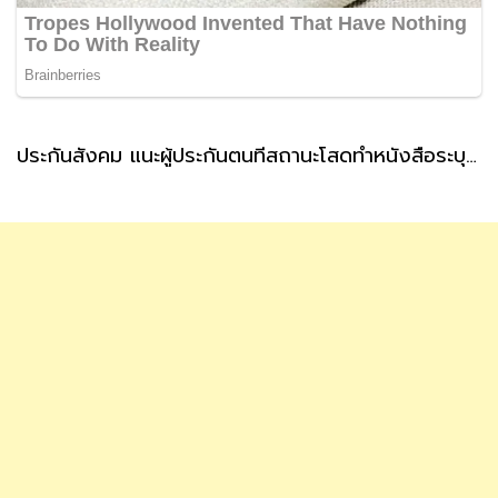
ประกันสังคม แนะผู้ประกันตนที่สถานะโสดทำหนังสือระบุผู้รับเงินสงเคราะห์ กรณีตายล่วงหน้า