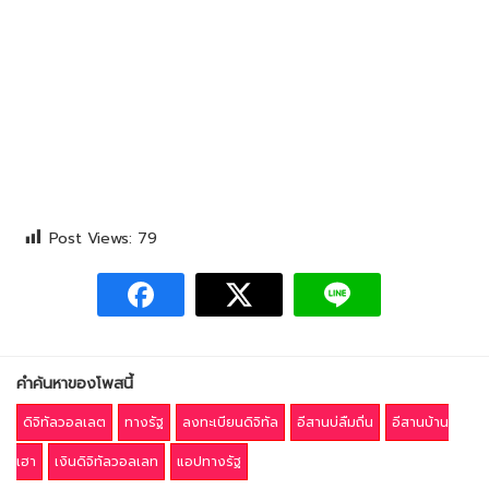
Post Views:
79
คำค้นหาของโพสนี้
ดิจิทัลวอลเลต
ทางรัฐ
ลงทะเบียนดิจิทัล
อีสานบ่ลืมถิ่น
อีสานบ้าน
เฮา
เงินดิจิทัลวอลเลท
แอปทางรัฐ