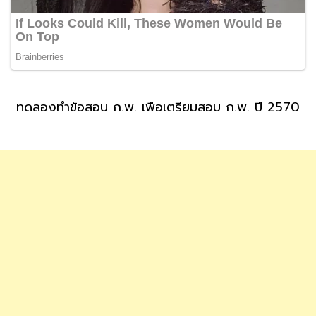
ทดลองทำข้อสอบ ก.พ. เพื่อเตรียมสอบ ก.พ. ปี 2570