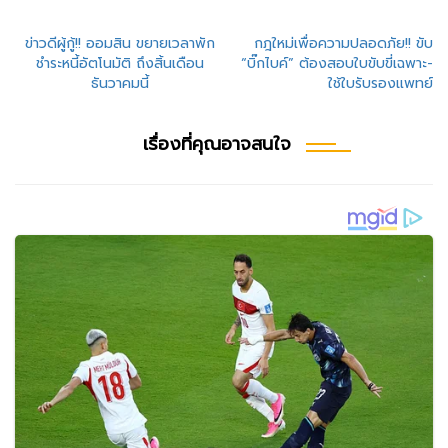
แนะแนว
ข่าวดีผู้กู้!! ออมสิน ขยายเวลาพัก
กฎใหม่เพื่อความปลอดภัย!! ขับ
ชำระหนี้อัตโนมัติ ถึงสิ้นเดือน
“บิ๊กไบค์” ต้องสอบใบขับขี่เฉพาะ-
เรื่อง
ธันวาคมนี้
ใช้ใบรับรองแพทย์
เรื่องที่คุณอาจสนใจ