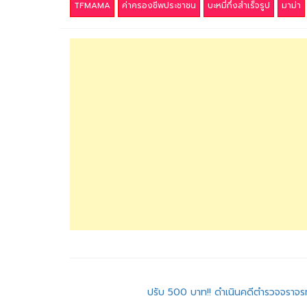
TFMAMA
ค่าครองชีพประชาชน
บะหมี่กึ่งสำเร็จรูป
มาม่า
แนะแนว
ปรับ 500 บาท!! ดำเนินคดีตำรวจจราจร