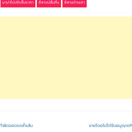
มาม่าไม่ปรับขึ้นราคา
อีสานบ่ลืมถิ่น
อีสานบ้านเฮา
ทำผิดจอดรถล้ำเส้น
ขายโดยไม่ได้รับอนุญาต!!