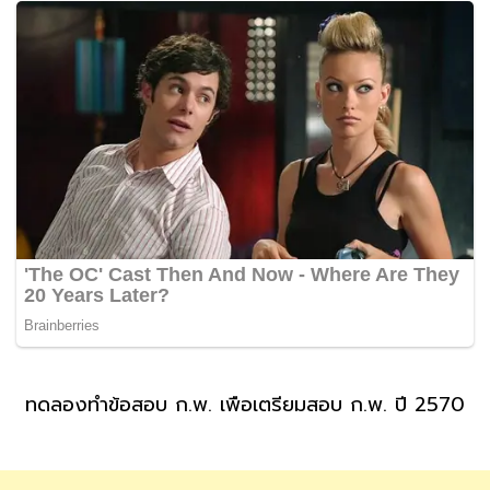
ทดลองทำข้อสอบ ก.พ. เพื่อเตรียมสอบ ก.พ. ปี 2570