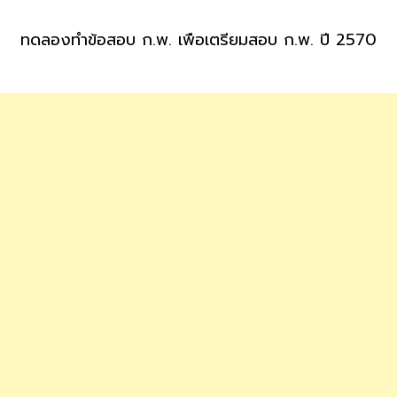
ทดลองทำข้อสอบ ก.พ. เพื่อเตรียมสอบ ก.พ. ปี 2570