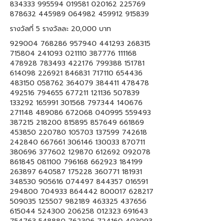
834333 995594 019581 020162 225769
878632 445989 064982 459912 915839
รางวัลที่ 5 รางวัลละ 20,000 บาท
929004 768286 957940 441293 268315
715804 241093 021110 387776 111168
478928 783493 422176 799388 151781
614098 226921 846831 717110 654436
483150 058762 364079 384411 478478
492516 794655 677211 121136 507839
133292 165991 301568 797344 140676
271148 489086 672068 040995 559493
387215 218200 815895 857649 661869
453850 220780 105703 137599 742618
242840 667661 306146 130033 870711
380696 377602 129870 612692 092078
861845 081100 796168 662923 184199
263897 640587 175228 360771 181931
348530 905616 074497 844357 016591
294800 704933 864442 800017 628217
509035 125507 982189 463325 437656
615044 524300 206258 012323 691643