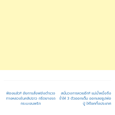
แนะแนว
ฟ้องแล้ว!! อัยการสั่งฟอ้งตำรวจ
สนั่นวงการหวยอีก!! แม่น้ำหนึ่งถึง
ทางหลวงในคลิปฉาว กรีดยางรถ
ร่ำไห้ 3 ตัวออกเต็ม ออกเลขธูปพ่อ
เรื่อง
กระบะขนพริก
ปู่ ให้โชคทั้งประเทศ