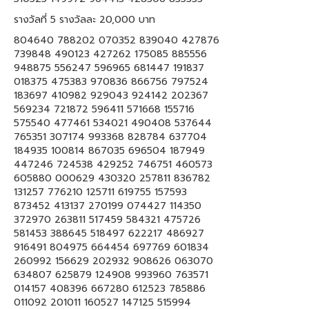
รางวัลที่ 5 รางวัลละ 20,000 บาท
804640 788202 070352 839040 427876
739848 490123 427262 175085 885556
948875 556247 596965 681447 191837
018375 475383 970836 866756 797524
183697 410982 929043 924142 202367
569234 721872 596411 571668 155716
575540 477461 534021 490408 537644
765351 307174 993368 828784 637704
184935 100814 867035 696504 187949
447246 724538 429252 746751 460573
605880 000629 430320 257811 836782
131257 776210 125711 619755 157593
873452 413137 270199 074427 114350
372970 263811 517459 584321 475726
581453 388645 518497 622217 486927
916491 804975 664454 697769 601834
260992 156629 202932 908626 063070
634807 625879 124908 993960 763571
014157 408396 667280 612523 785886
011092 201011 160527 147125 515994