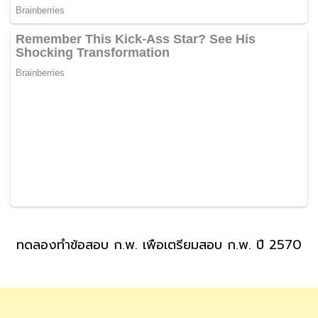
ทดลองทำข้อสอบ ก.พ. เพื่อเตรียมสอบ ก.พ. ปี 2570