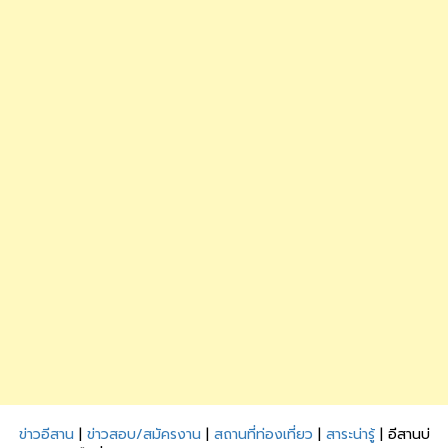
ข่าวอีสาน
|
ข่าวสอบ/สมัครงาน
|
สถานที่ท่องเที่ยว
|
สาระน่ารู้
| อีสานบ่