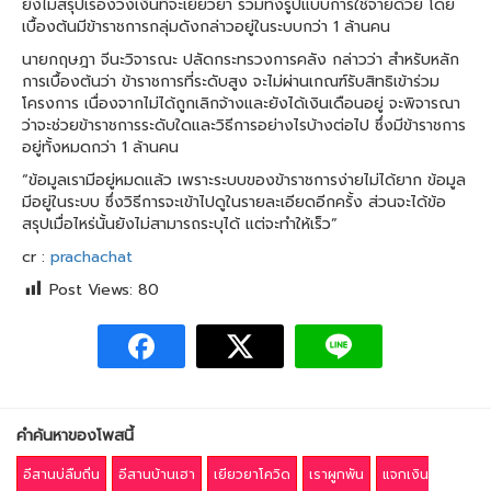
ยังไม่สรุปเรื่องวงเงินที่จะเยียวยา รวมทั้งรูปแบบการใช้จ่ายด้วย โดย
เบื้องต้นมีข้าราชการกลุ่มดังกล่าวอยู่ในระบบกว่า 1 ล้านคน
นายกฤษฎา จีนะวิจารณะ ปลัดกระทรวงการคลัง กล่าวว่า สำหรับหลัก
การเบื้องต้นว่า ข้าราชการที่ระดับสูง จะไม่ผ่านเกณฑ์รับสิทธิเข้าร่วม
โครงการ เนื่องจากไม่ได้ถูกเลิกจ้างและยังได้เงินเดือนอยู่ จะพิจารณา
ว่าจะช่วยข้าราชการระดับใดและวิธีการอย่างไรบ้างต่อไป ซึ่งมีข้าราชการ
อยู่ทั้งหมดกว่า 1 ล้านคน
“ข้อมูลเรามีอยู่หมดแล้ว เพราะระบบของข้าราชการง่ายไม่ได้ยาก ข้อมูล
มีอยู่ในระบบ ซึ่งวิธีการจะเข้าไปดูในรายละเอียดอีกครั้ง ส่วนจะได้ข้อ
สรุปเมื่อไหร่นั้นยังไม่สามารถระบุได้ แต่จะทำให้เร็ว”
cr :
prachachat
Post Views:
80
คำค้นหาของโพสนี้
อีสานบ่ลืมถิ่น
อีสานบ้านเฮา
เยียวยาโควิด
เราผูกพัน
แจกเงิน